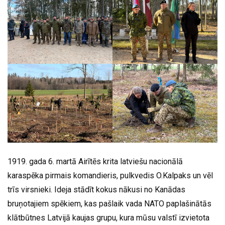
1919. gada 6. martā Airītēs krita latviešu nacionālā
karaspēka pirmais komandieris, pulkvedis O.Kalpaks un vēl
trīs virsnieki. Ideja stādīt kokus nākusi no Kanādas
bruņotajiem spēkiem, kas pašlaik vada NATO paplašinātās
klātbūtnes Latvijā kaujas grupu, kura mūsu valstī izvietota