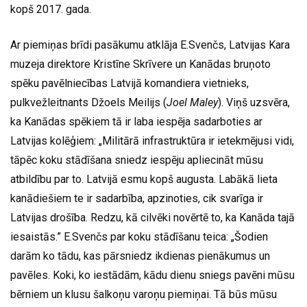
kopš 2017. gada.
Ar piemiņas brīdi pasākumu atklāja E.Svenčs, Latvijas Kara
muzeja direktore Kristīne Skrīvere un Kanādas bruņoto
spēku pavēlniecības Latvijā komandiera vietnieks,
pulkvežleitnants Džoels Meilijs (
Joel Maley
). Viņš uzsvēra,
ka Kanādas spēkiem tā ir laba iespēja sadarboties ar
Latvijas kolēģiem: „Militārā infrastruktūra ir ietekmējusi vidi,
tāpēc koku stādīšana sniedz iespēju apliecināt mūsu
atbildību par to. Latvijā esmu kopš augusta. Labākā lieta
kanādiešiem te ir sadarbība, apzinoties, cik svarīga ir
Latvijas drošība. Redzu, kā cilvēki novērtē to, ka Kanāda tajā
iesaistās.” E.Svenčs par koku stādīšanu teica: „Šodien
darām ko tādu, kas pārsniedz ikdienas pienākumus un
pavēles. Koki, ko iestādām, kādu dienu sniegs pavēni mūsu
bērniem un klusu šalkoņu varoņu piemiņai. Tā būs mūsu