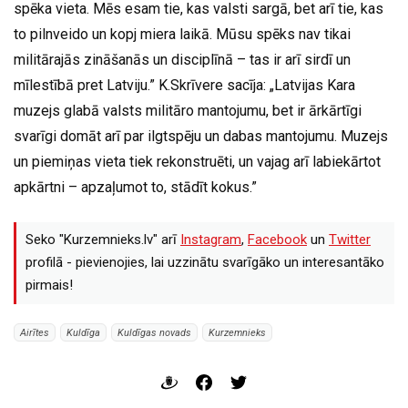
spēka vieta. Mēs esam tie, kas valsti sargā, bet arī tie, kas
to pilnveido un kopj miera laikā. Mūsu spēks nav tikai
militārajās zināšanās un disciplīnā – tas ir arī sirdī un
mīlestībā pret Latviju.” K.Skrīvere sacīja: „Latvijas Kara
muzejs glabā valsts militāro mantojumu, bet ir ārkārtīgi
svarīgi domāt arī par ilgtspēju un dabas mantojumu. Muzejs
un piemiņas vieta tiek rekonstruēti, un vajag arī labiekārtot
apkārtni – apzaļumot to, stādīt kokus.”
Seko "Kurzemnieks.lv" arī
Instagram
,
Facebook
un
Twitter
profilā - pievienojies, lai uzzinātu svarīgāko un interesantāko
pirmais!
Airītes
Kuldīga
Kuldīgas novads
Kurzemnieks