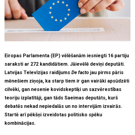
Eiropas Parlamenta (EP) vēlēšanām iesniegti 16 partiju
saraksti ar 272 kandidātiem. Jāievēlē deviņi deputāti.
Latvijas Televīzijas raidījums
De facto
jau pirms pāris
mēnešiem ziņoja, ka starp tiem ir gan vairāki apsūdzēti
cilvēki, gan nesenie kovidskeptiķi un sazvērestības
teoriju izplatītāji, gan tāds Saeimas deputāts, kurš
debatēs nekad nepiedalās un no intervijām izvairās.
Startē arī pēkšņi izveidotas politisko spēku
kombinācijas.