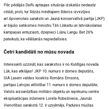
Pēc pēdējās
Delfu
aptaujas situācija izskatās nedaudz
citādi, proti, tur līdzās minētajiem līderos izvirzījies
arī
Apvienotais saraksts
un Jaunā konservatīvā partija (JKP)
ar bijušo satiksmes ministru Tāli Linkaitu un latviskošanas
kampaņas entuziasti, dzejnieci Liānu Langu. Bet 26%
pateikuši, ka vēlēšanās nepiedalīsies.
Četri kandidāti no mūsu novada
Interesanti uzzināt, kas sarakstos ir no Kuldīgas novada.
Lūk, kas atklājas! JKP 10. numurs ir domes deputāts,
SIA
Lasern
valdes loceklis Romāns Ernsons,
partijas
Latvijas attīstībai
11. numurs ir domes deputāte,
Valsts aizsardzības militāro objektu un iepirkumu centra
ekspluatācijas inženiere Loreta Robežniece,
Jaunās
Vienotība
s sarakstā 12. ir uzņēmējs, Padures muižas