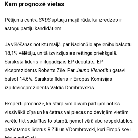
Kam prognozē vietas
Pētījumu centra
SKDS
aptauja maijā rāda, ka izredzes ir
astoņu partiju kandidātiem.
Ja vēlēšanas notiktu maijā, par Nacionālo apvienību balsotu
18,1% vēlētāju, un tā izvirzījusies reitinga priekšgalā.
Saraksta līderis ir ilggadējais EP deputāts, EP
viceprezidents Roberts Zīle. Par
Jauno Vienotību
gatavi
balsot 14,6%. Saraksta līderis ir Eiropas Komisijas
izpildviceprezidents Valdis Dombrovskis.
Eksperti prognozē, ka starp šīm divām partijām notiks
vissīvākā cīņa un ka četras vai piecas no deviņām vietām
varētu tikt sadalītas to starpā, ņemot vērā abu respektablos,
pazīstamos līderus R.Zīli un V.Dombrovski, kuri Eiropā sevi