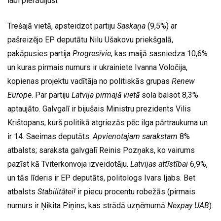
labi pierādījuši.
Trešajā vietā, apsteidzot partiju
Saskaņa
(9,5%) ar
pašreizējo EP deputātu Nilu Ušakovu priekšgalā,
pakāpusies partija
Progresīvie
, kas maijā sasniedza 10,6%
un kuras pirmais numurs ir ukrainiete Ivanna Voločija,
kopienas projektu vadītāja no politiskās grupas
Renew
Europe
. Par partiju
Latvija pirmajā vietā
sola balsot 8,3%
aptaujāto. Galvgalī ir bijušais Ministru prezidents Vilis
Krištopans, kurš politikā atgriezās pēc ilga pārtraukuma un
ir 14. Saeimas deputāts.
Apvienotajam sarakstam
8%
atbalsts; saraksta galvgalī Reinis Pozņaks, ko vairums
pazīst kā Tviterkonvoja izveidotāju.
Latvijas attīstībai
6,9%,
un tās līderis ir EP deputāts, politologs Ivars Ijabs. Bet
atbalsts
Stabilitātei!
ir piecu procentu robežās (pirmais
numurs ir Ņikita Piņins, kas strādā uzņēmumā
Nexpay UAB
).