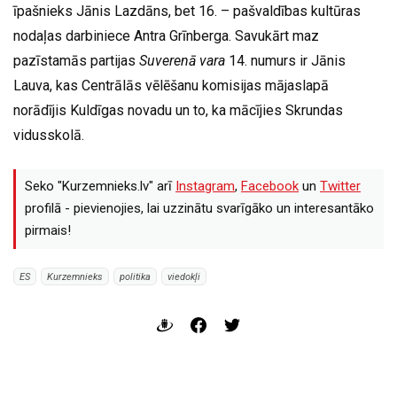
īpašnieks Jānis Lazdāns, bet 16. – pašvaldības kultūras
nodaļas darbiniece Antra Grīnberga. Savukārt maz
pazīstamās partijas
Suverenā vara
14. numurs ir Jānis
Lauva, kas Centrālās vēlēšanu komisijas mājaslapā
norādījis Kuldīgas novadu un to, ka mācījies Skrundas
vidusskolā.
Seko "Kurzemnieks.lv" arī
Instagram
,
Facebook
un
Twitter
profilā - pievienojies, lai uzzinātu svarīgāko un interesantāko
pirmais!
ES
Kurzemnieks
politika
viedokļi