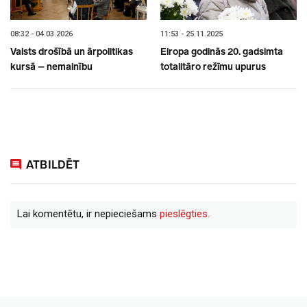
08:32 - 04.03.2026
11:53 - 25.11.2025
Valsts drošībā un ārpolitikas
Eiropa godinās 20. gadsimta
kursā – nemainību
totalitāro režīmu upurus
ATBILDĒT
Lai komentētu, ir nepieciešams
pieslēgties.