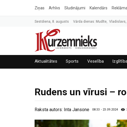
Ziņas
Arhīvs
Sludinājumi
Kalendārs
Reklām
Sestdiena, 8. augusts
Vārda dienas: Mudīte, Vladislavs,
Aktualitātes
Sports
Veselība
Izglītīb
Rudens un vīrusi – r
Raksta autors:
Inta Jansone
08:33 - 23.09.2024