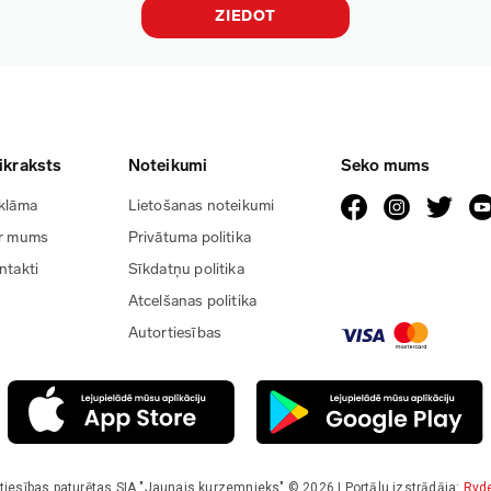
ZIEDOT
ikraksts
Noteikumi
Seko mums
klāma
Lietošanas noteikumi
r mums
Privātuma politika
ntakti
Sīkdatņu politika
Atcelšanas politika
Autortiesības
tiesības paturētas SIA "Jaunais kurzemnieks" © 2026 | Portālu izstrādāja:
Ryd