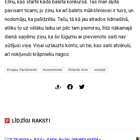
Elīnu, kas startē kādā baleta konkursā. Tas man šķita
pavisam ticami, jo zinu, ka arī balets māksliniecei ir tuvs, un
nodomāju, ka palīdzēšu. Taču, tā kā jau atrados lidmašīnā,
atliku to uz vēlāku laiku un pēc tam piemirsu, līdz nākamajā
dienā saņēmu ziņu, ka šo lūgumu ar pievienoto saiti nav
sūtījusi viņa. Viņai uzlauzts konts, un tie, kas saiti atvēruši,
arī nokļuvuši krāpnieku nagos.
Eiropas Parlaments
Kurzemnieks
Rihards Kols
viedokļi
LĪDZĪGI RAKSTI