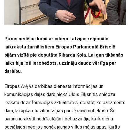
Pirms nedēļas kopā ar citiem Latvijas reģionālo
laikrakstu žurnālistiem Eiropas Parlamentā Briselē
bijām vizītē pie deputāta Riharda Kola. Lai gan tikšanās
laiks bija ļoti ierobežots, uzzināju daudz vērtīga par
darbību.
Eiropas Ārējās darbības dienesta informācijas un
komunikācijas daļas darbinieks Uldis Elksnītis sniedza
ieskatu dezinformācijas aktualitātēs, stāstot, ko parlaments
dara, lai apkarotu viltus ziņas par Ukrainā notiekošo. Šo
sarunu ierakstīt nedrīkstējām, bet uzzināju, ka ik dienu
sociālajos medijos nonāk jaunas viltus mājaslapas, kurās