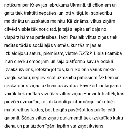
notikumi par Krievijas iebrukumu Ukrainā, tā cēloņiem un
gaitu tiek traktēti nepatiesi un ļoti viltīgi, lai sabiedrību
maldinātu un uzskatus mainītu. Kā zināms, viltus ziņām
cilvēki visbiežāk notic tad, ja tajās iepīta arī daļa no
vispārzināmas patiesības, fakti. Pašlaik viltus ziņas tiek
radītas tādās sociālajās vietnēs, kur tās mijas ar
izklaidējošu saturu, piemēram, vietnē
TikTok
. Liela ticamība
ir arī cilvēku emocijām, un šajā platformā savu viedokli
izsaka ikviens, ietekmējot tos, kuri ikdienā vairāk meklē
vieglu saturu, nepievēršot uzmanību patiesiem faktiem un
neskatoties ziņas uzticamos avotos. Savukārt instagramā
vairāk tiek radītas vizuālas viltus ziņas – ievietoti attēli, kas
pievērš uzmanību, ar ļoti kodolīgu informāciju: sākotnēji
minot reālus faktus, bet beigās pavēršot tos pilnīgi citā
gaismā. Šādas viltus ziņas parlamentā tiek izskatītas katru
dienu, un par aizdomīgām lapām var ziņot ikviens