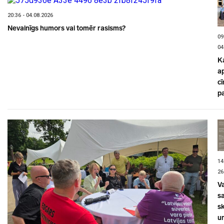
20:36 - 04.08.2026
Nevainīgs humors vai tomēr rasisms?
09
04
K
a
cī
p
14
26
V
sa
s
un