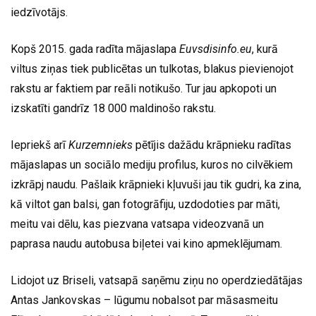
iedzīvotājs.
Kopš 2015. gada radīta mājaslapa
Euvsdisinfo.eu
, kurā
viltus ziņas tiek publicētas un tulkotas, blakus pievienojot
rakstu ar faktiem par reāli notikušo. Tur jau apkopoti un
izskatīti gandrīz 18 000 maldinošo rakstu.
Iepriekš arī
Kurzemnieks
pētījis dažādu krāpnieku radītas
mājaslapas un sociālo mediju profilus, kuros no cilvēkiem
izkrāpj naudu. Pašlaik krāpnieki kļuvuši jau tik gudri, ka zina,
kā viltot gan balsi, gan fotogrāfiju, uzdodoties par māti,
meitu vai dēlu, kas piezvana vatsapa videozvanā un
paprasa naudu autobusa biļetei vai kino apmeklējumam.
Lidojot uz Briseli, vatsapā saņēmu ziņu no operdziedātājas
Antas Jankovskas – lūgumu nobalsot par māsasmeitu