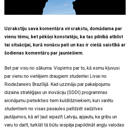
Uzrakstīju sava komentāra virsrakstu, domādama par
vienu tēmu, bet pēkšņi konstatēju, ka tas pilnībā atbilst
tai situācijai, kurā nonācu pati un kas ir ciešā saistībā ar
šodienas komentāru par jauniešiem.
Bet par visu no sākuma. Vispirms par to, kā esmu kļuvusi
par vienu no vietējiem draugiem studentei Liviai no
Riodežaneiro Brazīlijā. Kad uzzināju par pakalpojumu
dizaina stratēģijas un inovāciju (SDDI) programmas
aicinājumu pieteikties tiem kuldīdzniekiem, kuri varētu
studentiem no visas pasaules palīdzēt sadzīves
jautājumos, kā arī ļaut iepazīt Latviju, apjautu, ka gribu un
varu to darīt, turklāt tā būtu iespēja papildināt angļu valodas