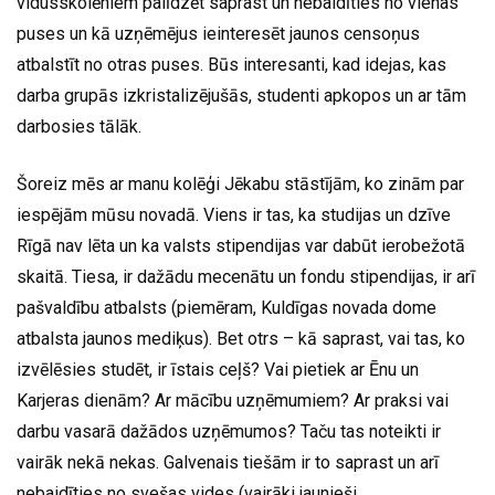
vidusskolēniem palīdzēt saprast un nebaidīties no vienas
puses un kā uzņēmējus ieinteresēt jaunos censoņus
atbalstīt no otras puses. Būs interesanti, kad idejas, kas
darba grupās izkristalizējušās, studenti apkopos un ar tām
darbosies tālāk.
Šoreiz mēs ar manu kolēģi Jēkabu stāstījām, ko zinām par
iespējām mūsu novadā. Viens ir tas, ka studijas un dzīve
Rīgā nav lēta un ka valsts stipendijas var dabūt ierobežotā
skaitā. Tiesa, ir dažādu mecenātu un fondu stipendijas, ir arī
pašvaldību atbalsts (piemēram, Kuldīgas novada dome
atbalsta jaunos mediķus). Bet otrs – kā saprast, vai tas, ko
izvēlēsies studēt, ir īstais ceļš? Vai pietiek ar Ēnu un
Karjeras dienām? Ar mācību uzņēmumiem? Ar praksi vai
darbu vasarā dažādos uzņēmumos? Taču tas noteikti ir
vairāk nekā nekas. Galvenais tiešām ir to saprast un arī
nebaidīties no svešas vides (vairāki jaunieši