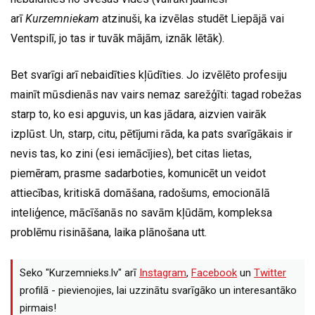
arī
Kurzemniekam
atzinuši, ka izvēlas studēt Liepājā vai
Ventspilī, jo tas ir tuvāk mājām, iznāk lētāk).
Bet svarīgi arī nebaidīties kļūdīties. Jo izvēlēto profesiju
mainīt mūsdienās nav vairs nemaz sarežģīti: tagad robežas
starp to, ko esi apguvis, un kas jādara, aizvien vairāk
izplūst. Un, starp, citu, pētījumi rāda, ka pats svarīgākais ir
nevis tas, ko zini (esi iemācījies), bet citas lietas,
piemēram, prasme sadarboties, komunicēt un veidot
attiecības, kritiskā domāšana, radošums, emocionālā
inteliģence, mācīšanās no savām kļūdām, kompleksa
problēmu risināšana, laika plānošana utt.
Seko "Kurzemnieks.lv" arī
Instagram
,
Facebook
un
Twitter
profilā - pievienojies, lai uzzinātu svarīgāko un interesantāko
pirmais!