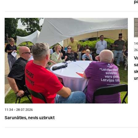
p
14
26
V
sa
s
un
11:34 - 28.07.2026
Sarunāties, nevis uzbrukt