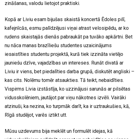
zināšanas, valodu lietojot praktiski.
Kopā ar Liviu esam bijušas skaistā koncertā Ēdoles pilī,
kafejnīcās, esmu palīdzējusi viņai atrast velosipēdu, ar ko
rudens skaistajās dienās pabraukāt pa tuvāko apkārtni. Bet
nu nāca manas brazīliešu studentes uzaicinājums
iesaistīties studentu projektā, kurā tiek izzināta vietējo
jauniešu dzīve, vajadzības un intereses. Runāt divatā ar
Liviu ir viens, bet piedalīties darba grupā, diskutēt angliski –
kas cits. Nolēmu tomēr atsaukties. Tā teikt, nebaidīties.
Vispirms Livia izstāstīja, ko uzzinājusi sarunās ar pilsētas
vidusskolēniem, jautājot par viņu nākotnes izvēli. Vairāki
atzinuši, ka nezina, ko turpmāk darīt, ka ir uztraukušies, kā,
Rīgā studējot, varēs iztikt utt.
Mūsu uzdevums bija meklēt un formulēt idejas, kā