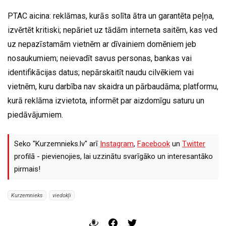
PTAC aicina: reklāmas, kurās solīta ātra un garantēta peļņa,
izvērtēt kritiski; nepāriet uz tādām interneta saitēm, kas ved
uz nepazīstamām vietnēm ar dīvainiem domēniem jeb
nosaukumiem; neievadīt savus personas, bankas vai
identifikācijas datus; nepārskaitīt naudu cilvēkiem vai
vietnēm, kuru darbība nav skaidra un pārbaudāma; platformu,
kurā reklāma izvietota, informēt par aizdomīgu saturu un
piedāvājumiem.
Seko "Kurzemnieks.lv" arī
Instagram
,
Facebook
un
Twitter
profilā - pievienojies, lai uzzinātu svarīgāko un interesantāko
pirmais!
Kurzemnieks
viedokļi