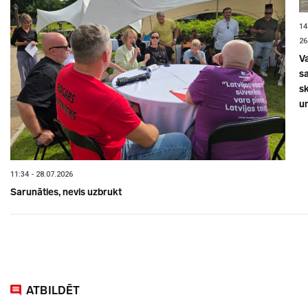
14
26
V
sa
s
un
11:34 - 28.07.2026
Sarunāties, nevis uzbrukt
ATBILDĒT