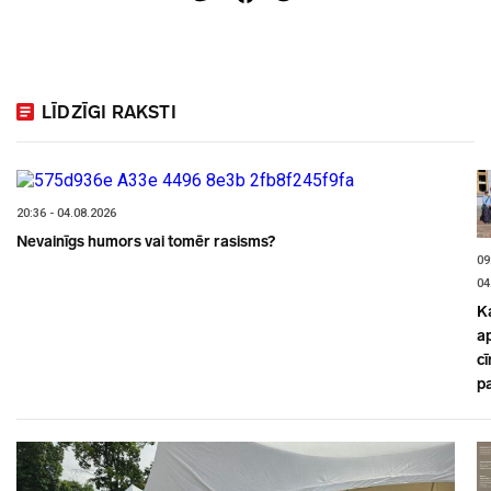
LĪDZĪGI RAKSTI
20:36 - 04.08.2026
Nevainīgs humors vai tomēr rasisms?
09
04
K
a
cī
p