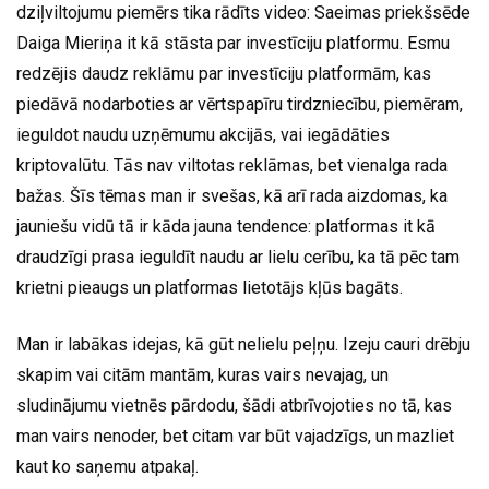
dziļviltojumu piemērs tika rādīts video: Saeimas priekšsēde
Daiga Mieriņa it kā stāsta par investīciju platformu. Esmu
redzējis daudz reklāmu par investīciju platformām, kas
piedāvā nodarboties ar vērtspapīru tirdzniecību, piemēram,
ieguldot naudu uzņēmumu akcijās, vai iegādāties
kriptovalūtu. Tās nav viltotas reklāmas, bet vienalga rada
bažas. Šīs tēmas man ir svešas, kā arī rada aizdomas, ka
jauniešu vidū tā ir kāda jauna tendence: platformas it kā
draudzīgi prasa ieguldīt naudu ar lielu cerību, ka tā pēc tam
krietni pieaugs un platformas lietotājs kļūs bagāts.
Man ir labākas idejas, kā gūt nelielu peļņu. Izeju cauri drēbju
skapim vai citām mantām, kuras vairs nevajag, un
sludinājumu vietnēs pārdodu, šādi atbrīvojoties no tā, kas
man vairs nenoder, bet citam var būt vajadzīgs, un mazliet
kaut ko saņemu atpakaļ.