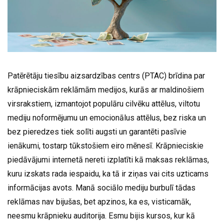
Patērētāju tiesību aizsardzības centrs (PTAC) brīdina par
krāpnieciskām reklāmām medijos, kurās ar maldinošiem
virsrakstiem, izmantojot populāru cilvēku attēlus, viltotu
mediju noformējumu un emocionālus attēlus, bez riska un
bez pieredzes tiek solīti augsti un garantēti pasīvie
ienākumi, tostarp tūkstošiem eiro mēnesī. Krāpnieciskie
piedāvājumi internetā nereti izplatīti kā maksas reklāmas,
kuru izskats rada iespaidu, ka tā ir ziņas vai cits uzticams
informācijas avots. Manā sociālo mediju burbulī tādas
reklāmas nav bijušas, bet apzinos, ka es, visticamāk,
neesmu krāpnieku auditorija. Esmu bijis kursos, kur kā