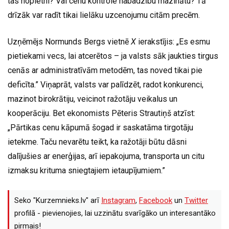
tas nopietni? Vai cenu kontrole nabadzību mazinātu? Tā
drīzāk var radīt tikai lielāku uzcenojumu citām precēm.
Uzņēmējs Normunds Bergs vietnē
X
ierakstījis: „Es esmu
pietiekami vecs, lai atcerētos – ja valsts sāk jaukties tirgus
cenās ar administratīvām metodēm, tas noved tikai pie
deficīta.” Viņaprāt, valsts var palīdzēt, radot konkurenci,
mazinot birokrātiju, veicinot ražotāju veikalus un
kooperāciju. Bet ekonomists Pēteris Strautiņš atzīst:
„Pārtikas cenu kāpumā šogad ir saskatāma tirgotāju
ietekme. Taču nevarētu teikt, ka ražotāji būtu dāsni
dalījušies ar enerģijas, arī iepakojuma, transporta un citu
izmaksu krituma sniegtajiem ietaupījumiem.”
Seko "Kurzemnieks.lv" arī
Instagram
,
Facebook
un
Twitter
profilā - pievienojies, lai uzzinātu svarīgāko un interesantāko
pirmais!