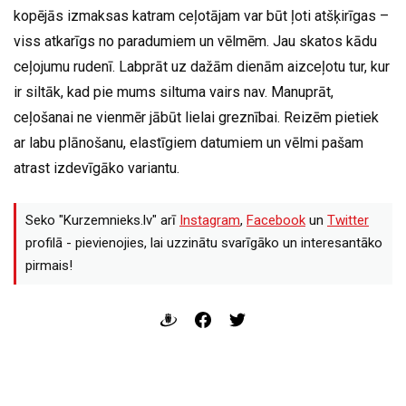
kopējās izmaksas katram ceļotājam var būt ļoti atšķirīgas –
viss atkarīgs no paradumiem un vēlmēm. Jau skatos kādu
ceļojumu rudenī. Labprāt uz dažām dienām aizceļotu tur, kur
ir siltāk, kad pie mums siltuma vairs nav. Manuprāt,
ceļošanai ne vienmēr jābūt lielai greznībai. Reizēm pietiek
ar labu plānošanu, elastīgiem datumiem un vēlmi pašam
atrast izdevīgāko variantu.
Seko "Kurzemnieks.lv" arī
Instagram
,
Facebook
un
Twitter
profilā - pievienojies, lai uzzinātu svarīgāko un interesantāko
pirmais!