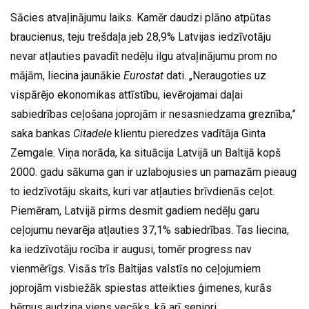
Sācies atvaļinājumu laiks. Kamēr daudzi plāno atpūtas
braucienus, teju trešdaļa jeb 28,9% Latvijas iedzīvotāju
nevar atļauties pavadīt nedēļu ilgu atvaļinājumu prom no
mājām, liecina jaunākie
Eurostat
dati. „Neraugoties uz
vispārējo ekonomikas attīstību, ievērojamai daļai
sabiedrības ceļošana joprojām ir nesasniedzama greznība,”
saka bankas
Citadele
klientu pieredzes vadītāja Ginta
Zemgale. Viņa norāda, ka situācija Latvijā un Baltijā kopš
2000. gadu sākuma gan ir uzlabojusies un pamazām pieaug
to iedzīvotāju skaits, kuri var atļauties brīvdienās ceļot.
Piemēram, Latvijā pirms desmit gadiem nedēļu garu
ceļojumu nevarēja atļauties 37,1% sabiedrības. Tas liecina,
ka iedzīvotāju rocība ir augusi, tomēr progress nav
vienmērīgs. Visās trīs Baltijas valstīs no ceļojumiem
joprojām visbiežāk spiestas atteikties ģimenes, kurās
bērnus audzina viens vecāks, kā arī seniori.