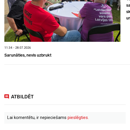
sa
s
un
11:34 - 28.07.2026
Sarunāties, nevis uzbrukt
ATBILDĒT
Lai komentētu, ir nepieciešams
pieslēgties.