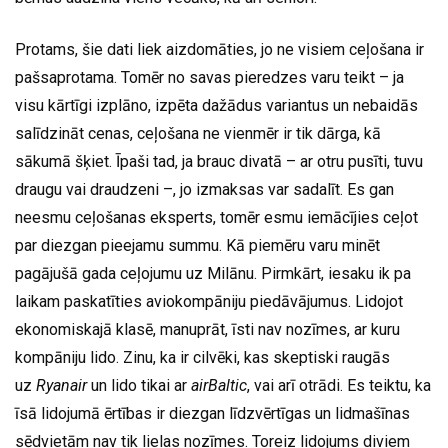
Protams, šie dati liek aizdomāties, jo ne visiem ceļošana ir
pašsaprotama. Tomēr no savas pieredzes varu teikt – ja
visu kārtīgi izplāno, izpēta dažādus variantus un nebaidās
salīdzināt cenas, ceļošana ne vienmēr ir tik dārga, kā
sākumā šķiet. Īpaši tad, ja brauc divatā – ar otru pusīti, tuvu
draugu vai draudzeni –, jo izmaksas var sadalīt. Es gan
neesmu ceļošanas eksperts, tomēr esmu iemācījies ceļot
par diezgan pieejamu summu. Kā piemēru varu minēt
pagājušā gada ceļojumu uz Milānu. Pirmkārt, iesaku ik pa
laikam paskatīties aviokompāniju piedāvājumus. Lidojot
ekonomiskajā klasē, manuprāt, īsti nav nozīmes, ar kuru
kompāniju lido. Zinu, ka ir cilvēki, kas skeptiski raugās
uz
Ryanair
un lido tikai ar
airBaltic
, vai arī otrādi. Es teiktu, ka
īsā lidojumā ērtības ir diezgan līdzvērtīgas un lidmašīnas
sēdvietām nav tik lielas nozīmes. Toreiz lidojums diviem