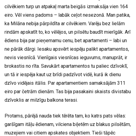
cilvēkiem turp un atpakaļ marta beigās izmaksāja vien 164
eiro. Vēl viens padoms – labāk ceļot nesezonā. Man patika,
ka Milāna nebija pārpildīta ar cilvēkiem. Varēju bez lielām
rindām apskatīt to, ko vēlējos, un pilsētu baudīt mierīgāk. Arī
ēdiens bija par pieņemamu cenu, bet apartamenti – labi un
ne pārāk dārgi. Iesaku apsvērt iespēju palikt apartamentos,
nevis viesnīcā. Vienīgais viesnīcas ieguvums, manuprāt, ir
brokastis no rīta. Savukārt apartamentos tu paliec dzīvoklī,
un tā ir iespēja kaut uz brīdi padzīvot vidē, kurā ik dienu
dzīvo vidējais itālis. Par apartamentiem samaksājām 311
eiro par četrām dienām. Tas bija pasakaini skaists divistabu
dzīvoklis ar milzīgu balkona terasi.
Protams, pārējā nauda tiek tērēta tam, ko katrs pats vēlas:
garšīgam itāļu ēdienam, vilciena biļetēm uz blakus pilsētām,
muzejiem vai citiem apskates objektiem. Tieši tāpēc