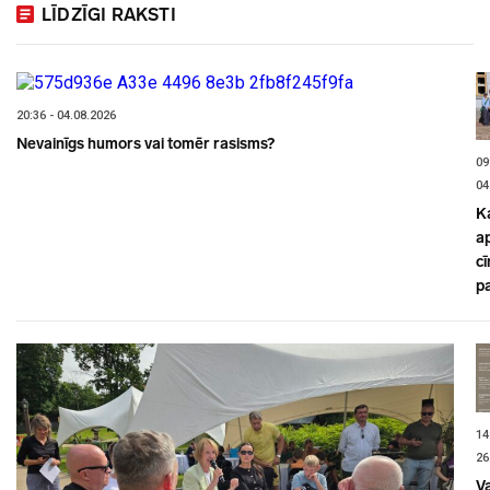
LĪDZĪGI RAKSTI
20:36 - 04.08.2026
Nevainīgs humors vai tomēr rasisms?
09
04
K
a
cī
p
14
26
V