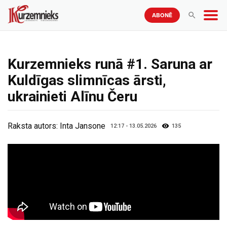
ABONĒ
Kurzemnieks runā #1. Saruna ar
Kuldīgas slimnīcas ārsti,
ukrainieti Alīnu Čeru
Raksta autors:
Inta Jansone
12:17 - 13.05.2026
135