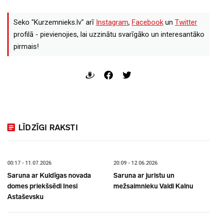
Seko "Kurzemnieks.lv" arī
Instagram
,
Facebook
un
Twitter
profilā - pievienojies, lai uzzinātu svarīgāko un interesantāko
pirmais!
LĪDZĪGI RAKSTI
00:17 - 11.07.2026
20:09 - 12.06.2026
Saruna ar Kuldīgas novada
Saruna ar juristu un
domes priekšsēdi Inesi
mežsaimnieku Valdi Kalnu
Astaševsku