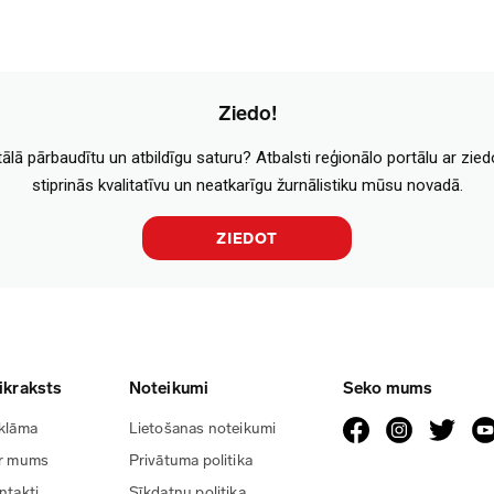
Ziedo!
tālā pārbaudītu un atbildīgu saturu? Atbalsti reģionālo portālu ar zie
stiprinās kvalitatīvu un neatkarīgu žurnālistiku mūsu novadā.
ZIEDOT
ikraksts
Noteikumi
Seko mums
klāma
Lietošanas noteikumi
r mums
Privātuma politika
ntakti
Sīkdatņu politika