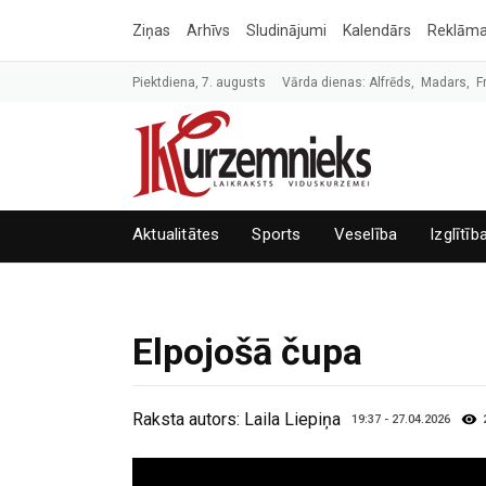
Ziņas
Arhīvs
Sludinājumi
Kalendārs
Reklām
Piektdiena, 7. augusts
Vārda dienas: Alfrēds, Madars, F
Aktualitātes
Sports
Veselība
Izglītīb
Elpojošā čupa
Raksta autors:
Laila Liepiņa
19:37 - 27.04.2026