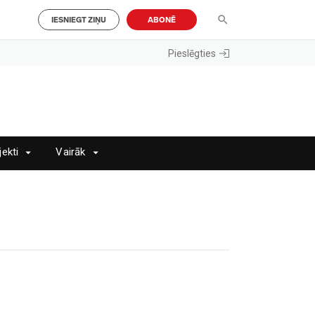
IESNIEGT ZIŅU
ABONĒ
Pieslēgties
jekti
Vairāk