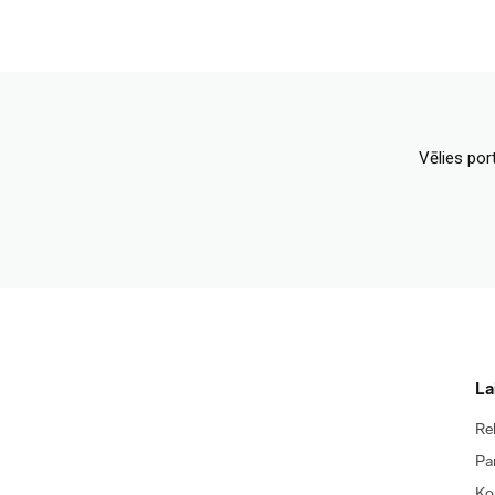
Vēlies por
La
Re
Pa
Ko