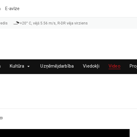
a
E-avīze
redis
+20° C, vējš 5.56 m/s, R-DR vēja virziens
a
Kultūra
Uzņēmējdarbība
Viedokļi
Video
Pro
23