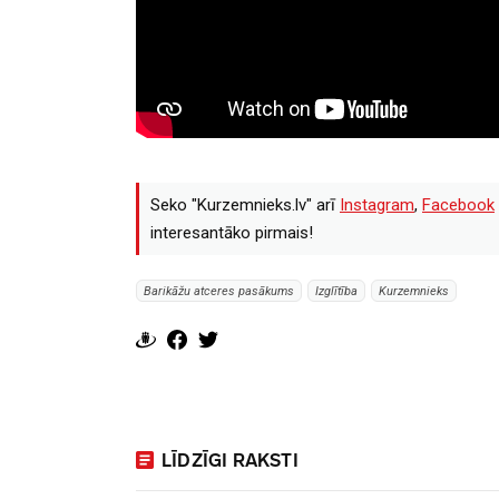
Seko "Kurzemnieks.lv" arī
Instagram
,
Facebook
interesantāko pirmais!
Barikāžu atceres pasākums
Izglītība
Kurzemnieks
LĪDZĪGI RAKSTI