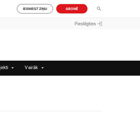
IESNIEGT ZIŅU
ABONĒ
Pieslēgties
jekti
Vairāk