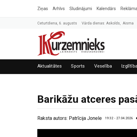
Ziņas
Arhīvs
Sludinājumi
Kalendārs
Reklām
Ceturtdiena, 6. augusts
Vārda dienas: Askolds, Aisma
Aktualitātes
Sports
Veselība
Izglītīb
Barikāžu atceres pas
Raksta autors:
Patrīcija Jonele
19:32 - 27.04.2026