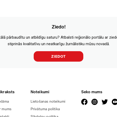
Ziedo!
tālā pārbaudītu un atbildīgu saturu? Atbalsti reģionālo portālu ar zie
stiprinās kvalitatīvu un neatkarīgu žurnālistiku mūsu novadā.
ZIEDOT
ikraksts
Noteikumi
Seko mums
klāma
Lietošanas noteikumi
r mums
Privātuma politika
ntakti
Sīkdatņu politika