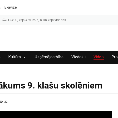
a
E-avīze
+24° C, vējš 4.91 m/s, R-DR vēja virziens
a
Kultūra
Uzņēmējdarbība
Viedokļi
Video
Pro
ākums 9. klašu skolēniem
22