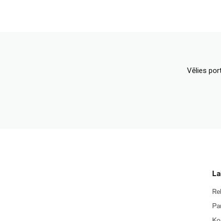
Vēlies por
La
Re
Pa
Ko