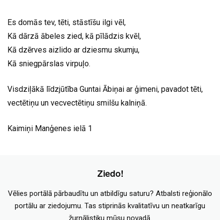
Es domās tev, tēti, stāstīšu ilgi vēl,
Kā dārzā ābeles zied, kā pīlādzis kvēl,
Kā dzērves aizlido ar dziesmu skumju,
Kā sniegpārslas virpuļo.
Visdziļākā līdzjūtība Guntai Ābiņai ar ģimeni, pavadot tēti,
vectētiņu un vecvectētiņu smilšu kalniņā.
Kaimiņi Manģenes ielā 1
Ziedo!
Vēlies portālā pārbaudītu un atbildīgu saturu? Atbalsti reģionālo
portālu ar ziedojumu. Tas stiprinās kvalitatīvu un neatkarīgu
žurnālistiku mūsu novadā.