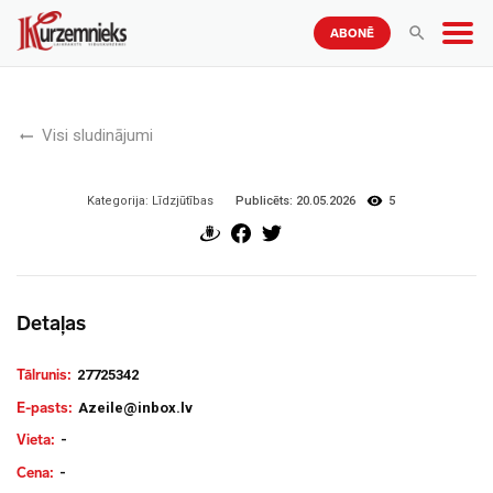
ABONĒ
Visi sludinājumi
Publicēts:
20.05.2026
5
Kategorija:
Līdzjūtības
Detaļas
Tālrunis:
27725342
E-pasts:
Azeile@inbox.lv
Vieta:
-
Cena:
-