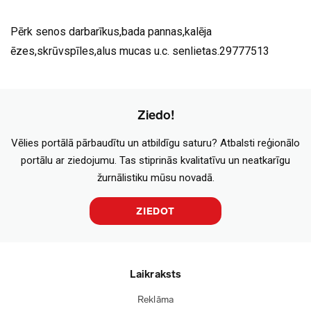
Pērk senos darbarīkus,bada pannas,kalēja
ēzes,skrūvspīles,alus mucas u.c. senlietas.29777513
Ziedo!
Vēlies portālā pārbaudītu un atbildīgu saturu? Atbalsti reģionālo
portālu ar ziedojumu. Tas stiprinās kvalitatīvu un neatkarīgu
žurnālistiku mūsu novadā.
ZIEDOT
Laikraksts
Reklāma