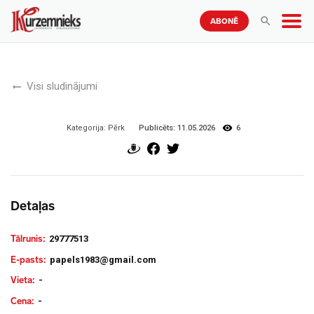
ABONĒ
Visi sludinājumi
Publicēts:
11.05.2026
6
Kategorija:
Pērk
Detaļas
Tālrunis:
29777513
E-pasts:
papels1983@gmail.com
Vieta:
-
Cena:
-