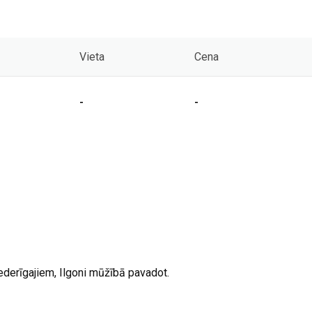
Vieta
Cena
-
-
ederīgajiem, Ilgoni mūžībā pavadot.