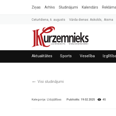
Ziņas
Arhīvs
Sludinājumi
Kalendārs
Reklām
Ceturtdiena, 6. augusts
Vārda dienas: Askolds, Aisma
Aktualitātes
Sports
Veselība
Izglītīb
Visi sludinājumi
Publicēts:
19.02.2025
45
Kategorija:
Līdzjūtības