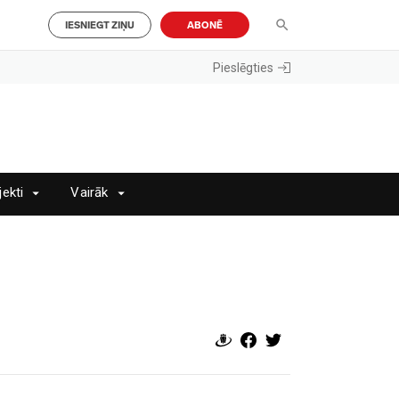
IESNIEGT ZIŅU
ABONĒ
Pieslēgties
jekti
Vairāk