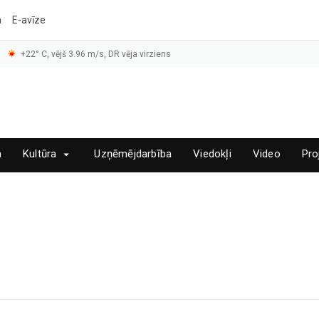
a
E-avīze
+22° C, vējš 3.96 m/s, DR vēja virziens
a
Kultūra
Uzņēmējdarbība
Viedokļi
Video
Pro