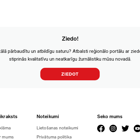
Ziedo!
tālā pārbaudītu un atbildīgu saturu? Atbalsti reģionālo portālu ar zie
stiprinās kvalitatīvu un neatkarīgu žurnālistiku mūsu novadā.
ZIEDOT
ikraksts
Noteikumi
Seko mums
klāma
Lietošanas noteikumi
r mums
Privātuma politika