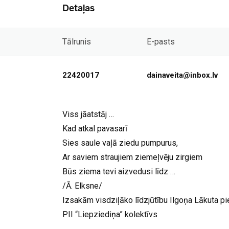
Detaļas
Tālrunis
E-pasts
22420017
dainaveita@inbox.lv
Viss jāatstāj …
Kad atkal pavasarī
Sies saule vaļā ziedu pumpurus,
Ar saviem straujiem ziemeļvēju zirgiem
Būs ziema tevi aizvedusi līdz …
/Ā. Elksne/
Izsakām visdziļāko līdzjūtību Ilgoņa Lākuta pi
PII “Liepziediņa” kolektīvs