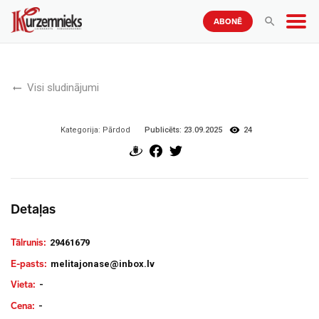
ABONĒ
Visi sludinājumi
Publicēts:
23.09.2025
24
Kategorija:
Pārdod
Detaļas
Tālrunis:
29461679
E-pasts:
melitajonase@inbox.lv
Vieta:
-
Cena:
-