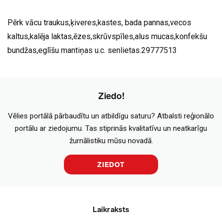
Pērk vācu traukus,ķiveres,kastes, bada pannas,vecos
kaltus,kalēja laktas,ēzes,skrūvspīles,alus mucas,konfekšu
bundžas,eglīšu mantiņas u.c. senlietas.29777513
Ziedo!
Vēlies portālā pārbaudītu un atbildīgu saturu? Atbalsti reģionālo
portālu ar ziedojumu. Tas stiprinās kvalitatīvu un neatkarīgu
žurnālistiku mūsu novadā.
ZIEDOT
Laikraksts