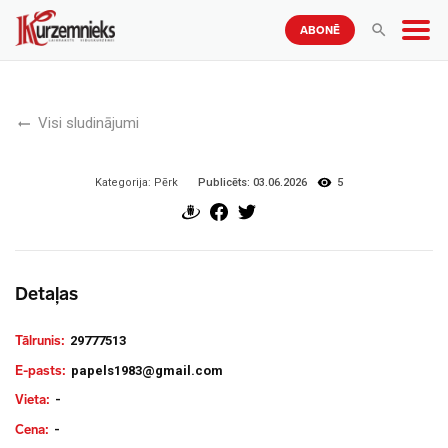
ABONĒ
Visi sludinājumi
Publicēts:
03.06.2026
5
Kategorija:
Pērk
Detaļas
Tālrunis:
29777513
E-pasts:
papels1983@gmail.com
Vieta:
-
Cena:
-