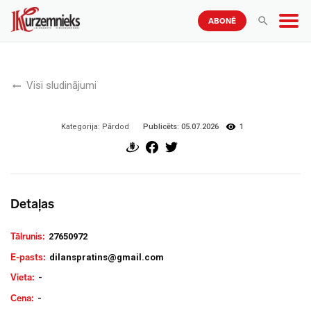
ABONĒ
Visi sludinājumi
Publicēts:
05.07.2026
1
Kategorija:
Pārdod
Detaļas
Tālrunis:
27650972
E-pasts:
dilanspratins@gmail.com
Vieta:
-
Cena:
-