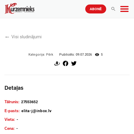
ABONĒ
Visi sludinājumi
Publicēts:
09.07.2026
5
Kategorija:
Pērk
Detaļas
Tālrunis:
27553652
E-pasts:
elita-j@inbox.lv
Vieta:
-
Cena:
-