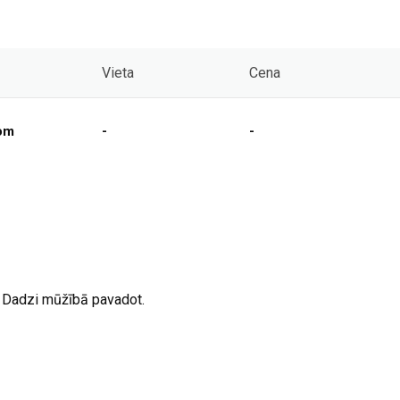
Vieta
Cena
com
-
-
i Dadzi mūžībā pavadot.