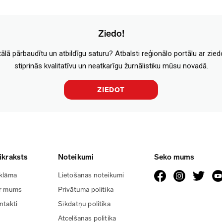
Ziedo!
tālā pārbaudītu un atbildīgu saturu? Atbalsti reģionālo portālu ar zie
stiprinās kvalitatīvu un neatkarīgu žurnālistiku mūsu novadā.
ZIEDOT
ikraksts
Noteikumi
Seko mums
klāma
Lietošanas noteikumi
r mums
Privātuma politika
ntakti
Sīkdatņu politika
Atcelšanas politika