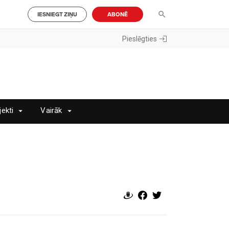
IESNIEGT ZIŅU
ABONĒ
Pieslēgties
jekti
Vairāk