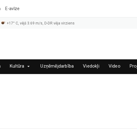
a
E-avīze
+17° C, vējš 3.69 m/s, D-DR vēja virziens
a
Kultūra
Uzņēmējdarbība
Viedokļi
Video
Pro