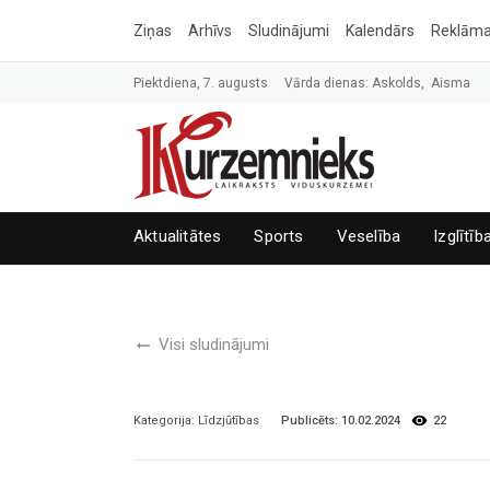
Ziņas
Arhīvs
Sludinājumi
Kalendārs
Reklām
Piektdiena, 7. augusts
Vārda dienas: Askolds, Aisma
Aktualitātes
Sports
Veselība
Izglītīb
Visi sludinājumi
Publicēts:
10.02.2024
22
Kategorija:
Līdzjūtības