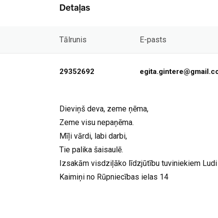
Detaļas
Tālrunis
E-pasts
29352692
egita.gintere@gmail.
Dieviņš deva, zeme ņēma,
Zeme visu nepaņēma.
Mīļi vārdi, labi darbi,
Tie palika šaisaulē.
Izsakām visdziļāko līdzjūtību tuviniekiem Lud
Kaimiņi no Rūpniecības ielas 14