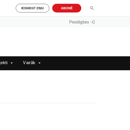
IESNIEGT ZIŅU
ABONĒ
Pieslēgties
jekti
Vairāk