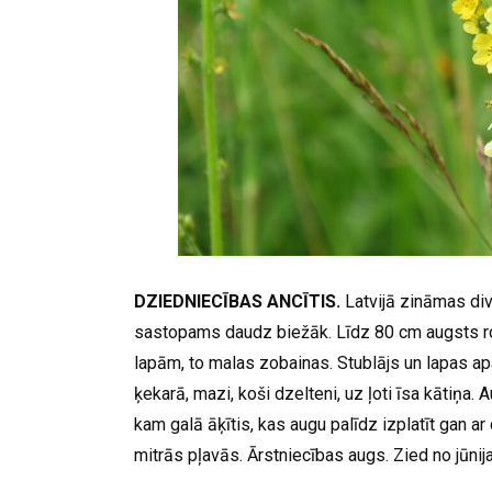
DZIEDNIECĪBAS ANCĪTIS.
Latvijā zināmas div
sastopams daudz biežāk. Līdz 80 cm augsts ro
lapām, to malas zobainas. Stublājs un lapas a
ķekarā, mazi, koši dzelteni, uz ļoti īsa kātiņa
kam galā āķītis, kas augu palīdz izplatīt gan a
mitrās pļavās. Ārstniecības augs. Zied no jūnij