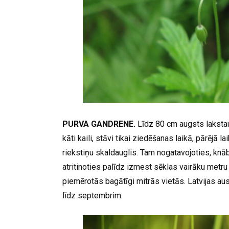
PURVA GANDRENE.
Līdz 80 cm augsts laksta
kāti kaili, stāvi tikai ziedēšanas laikā, pārējā l
riekstiņu skaldauglis. Tam nogatavojoties, knāb
atritinoties palīdz izmest sēklas vairāku metru
piemērotās bagātīgi mitrās vietās. Latvijas au
līdz septembrim.