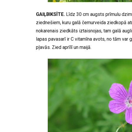
GAIĻBIKSĪTE.
Līdz 30 cm augsts prīmulu dzimta
ziednešiem, kuru galā čemurveida ziedkopā atr
nokarenais ziedkāts iztaisnojas, tam galā augli
lapas pavasarī ir C vitamīna avots, no tām var
pļavās. Zied aprīlī un maijā.