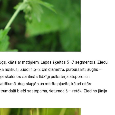
ugs, klāts ar matiņiem. Lapas šķeltas 5–7 segmentos. Ziedu
aikā nolīkuši. Ziedi 1,5–2 cm diametrā, purpursārti, auglis –
ja skaldnes saritinās līdzīgi pulksteņa atsperei un
 attālumā. Aug slapjās un mitrās pļavās, kā arī citās
strumdaļā bieži sastopama, rietumdaļā – retāk. Zied no jūnija