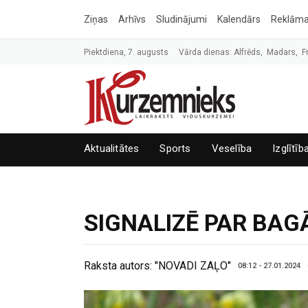
Ziņas
Arhīvs
Sludinājumi
Kalendārs
Reklām
Piektdiena, 7. augusts
Vārda dienas: Alfrēds, Madars, F
Aktualitātes
Sports
Veselība
Izglītīb
SIGNALIZĒ PAR BAG
Raksta autors:
"NOVADI ZAĻO"
08:12 - 27.01.2024