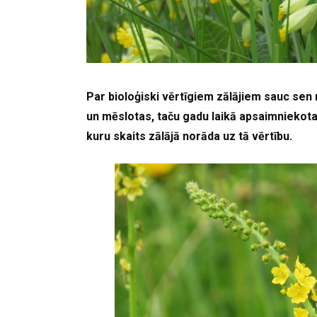
Par bioloģiski vērtīgiem zālājiem sauc sen 
un mēslotas, taču gadu laikā apsaimniekotas
kuru skaits zālājā norāda uz tā vērtību.