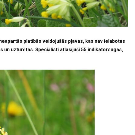
neapartās platībās veidojušās pļavas, kas nav ielabotas
 un uzturētas. Speciālisti atlasījuši 55 indikatorsugas,