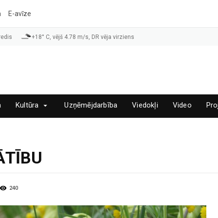
a
E-avīze
redis
+18° C, vējš 4.78 m/s, DR vēja virziens
a
Kultūra
Uzņēmējdarbība
Viedokļi
Video
Pro
ĀTĪBU
240