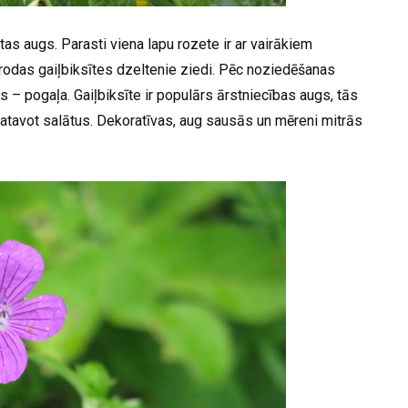
s augs. Parasti viena lapu rozete ir ar vairākiem
odas gaiļbiksītes dzeltenie ziedi. Pēc noziedēšanas
s – pogaļa. Gaiļbiksīte ir populārs ārstniecības augs, tās
 gatavot salātus. Dekoratīvas, aug sausās un mēreni mitrās