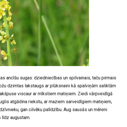
as ancīšu sugas: dziedniecības un spilvainais, taču pirmais
žu dzimtas lakstaugs ar plūksnaini kā spalviņām saliktām
pakšpuse viscaur ar mīkstiem matiņiem. Ziedi vārpveidīgā
. Auglis atgādina riekstu, ar maziem sarveidīgiem matiņiem,
r dzīvnieku, gan cilvēku palīdzību. Aug sausās un mēreni
a līdz augustam.