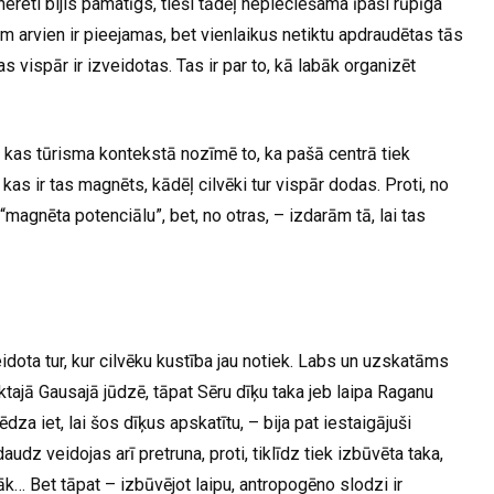
 nereti bijis pamatīgs, tieši tādēļ nepieciešama īpaši rūpīga
kiem arvien ir pieejamas, bet vienlaikus netiktu apdraudētas tās
s vispār ir izveidotas. Tas ir par to, kā labāk organizēt
, kas tūrisma kontekstā nozīmē to, ka pašā centrā tiek
, kas ir tas magnēts, kādēļ cilvēki tur vispār dodas. Proti, no
agnēta potenciālu”, bet, no otras, – izdarām tā, lai tas
veidota tur, kur cilvēku kustība jau notiek. Labs un uzskatāms
ktajā Gausajā jūdzē, tāpat Sēru dīķu taka jeb laipa Raganu
mēdza iet, lai šos dīķus apskatītu, – bija pat iestaigājuši
udz veidojas arī pretruna, proti, tiklīdz tiek izbūvēta taka,
rāk… Bet tāpat – izbūvējot laipu, antropogēno slodzi ir