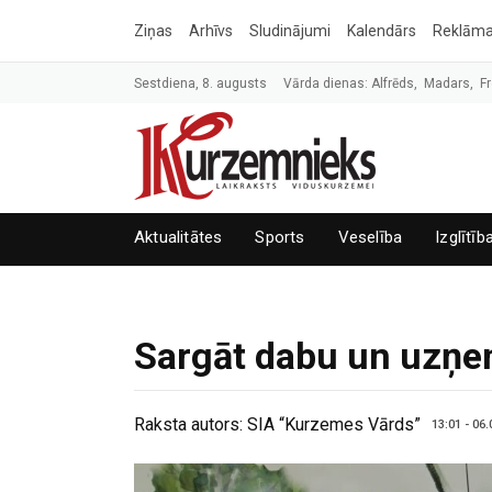
Ziņas
Arhīvs
Sludinājumi
Kalendārs
Reklām
Sestdiena, 8. augusts
Vārda dienas: Alfrēds, Madars, Fr
Aktualitātes
Sports
Veselība
Izglītīb
Sargāt dabu un uzņem
Raksta autors:
SIA “Kurzemes Vārds”
13:01 - 06