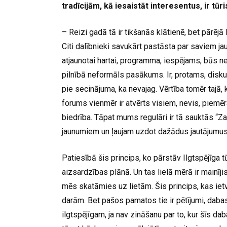
tradīcijām, kā iesaistāt interesentus, ir tū
– Reizi gadā tā ir tikšanās klātienē, bet pārēj
Citi dalībnieki savukārt pastāsta par saviem j
atjaunotai hartai, programma, iespējams, būs ne
pilnībā neformāls pasākums. Ir, protams, disku
pie secinājuma, ka nevajag. Vērtība tomēr tajā, k
forums vienmēr ir atvērts visiem, nevis, piemēra
biedrība. Tāpat mums regulāri ir tā sauktās “Z
jaunumiem un ļaujam uzdot dažādus jautājumus,
Patiesībā šis princips, ko pārstāv Ilgtspējīga 
aizsardzības plānā. Un tas lielā mērā ir mainīji
mēs skatāmies uz lietām. Šis princips, kas iet
darām. Bet pašos pamatos tie ir pētījumi, daba
ilgtspējīgam, ja nav zināšanu par to, kur šīs daba