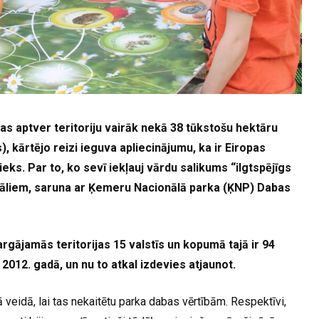
as aptver teritoriju vairāk nekā 38 tūkstošu hektāru
s), kārtējo reizi ieguva apliecinājumu, ka ir Eiropas
ieks. Par to, ko sevī iekļauj vārdu salikums “ilgtspējīgs
deāliem, saruna ar Ķemeru Nacionālā parka (ĶNP) Dabas
argājamās teritorijas 15 valstīs un kopumā tajā ir 94
 2012. gadā, un nu to atkal izdevies atjaunot.
ā veidā, lai tas nekaitētu parka dabas vērtībām. Respektīvi,