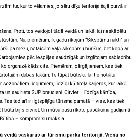
 tur, kur to vēlamies, jo sēru dīķu teritorija šajā purvā ir
šana. Proti, tos veidojot tādā veidā un laikā, lai neskādētu
stāstām. Nu, piemēram, ik gadu rīkojām “Sikspārņu nakti” un
ārši pa mežu, netaisām vaļā sikspārņu būrīšus, bet kopā ar
arbojamies pēc iespējas saudzīgāk un izglītojam sabiedrību.
 ko organizē kāds cits. Piemēram, pārgājieniem, kas tiek
kārtotajām dabas takām. Te tāpat būtiski, lai tie notiktu
 sezonāliem liegumiem, līdzīgi kā tīreļa karjeros, kur laikā,
ta un saulrieta SUP braucieni. Citviet – līdzīga kārtība,
. Tas tad arī ir ilgtspējīga tūrisma pamatā – viss, kas tiek
būt būtu bijis citviet. Un mūsu pašu rīkoto pasākumu gadījumā
a. Būtībā – kompromisu māksla.
šā veidā saskaras ar tūrismu parka teritorijā. Viena no