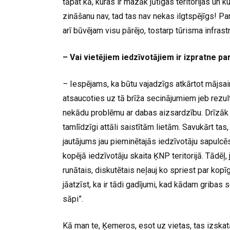
tāpat kā, kuras ir mazāk jūtīgas teritorijas un 
zināšanu nav, tad tas nav nekas ilgtspējīgs! Pam
arī būvējam visu pārējo, tostarp tūrisma infrast
– Vai vietējiem iedzīvotājiem ir izpratne p
–
Iespējams, ka būtu vajadzīgs atkārtot mājsaim
atsaucoties uz tā brīža secinājumiem jeb rezultā
nekādu problēmu ar dabas aizsardzību. Drīzāk 
tamlīdzīgi attāli saistītām lietām. Savukārt ta
jautājums jau pieminētajās iedzīvotāju sapulcē
kopējā iedzīvotāju skaita ĶNP teritorijā. Tādēļ, 
runātais, diskutētais neļauj ko spriest par kop
jāatzīst, ka ir tādi gadījumi, kad kādam gribas s
sāpi”.
Kā man te, Ķemeros, esot uz vietas, tas izskat