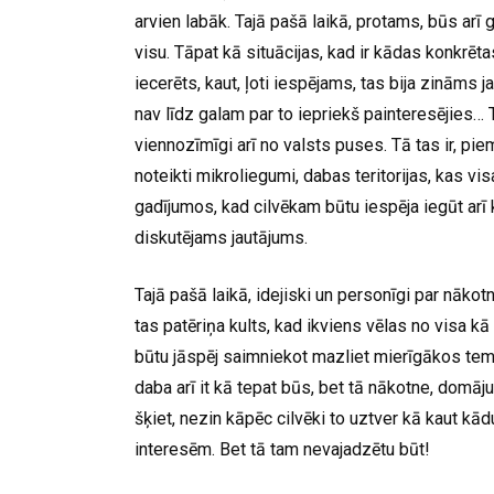
arvien labāk. Tajā pašā laikā, protams, būs arī ga
visu. Tāpat kā situācijas, kad ir kādas konkrēt
iecerēts, kaut, ļoti iespējams, tas bija zināms 
nav līdz galam par to iepriekš painteresējies… Ti
viennozīmīgi arī no valsts puses. Tā tas ir, p
noteikti mikroliegumi, dabas teritorijas, kas vi
gadījumos, kad cilvēkam būtu iespēja iegūt ar
diskutējams jautājums.
Tajā pašā laikā, idejiski un personīgi par nākotn
tas patēriņa kults, kad ikviens vēlas no visa kā
būtu jāspēj saimniekot mazliet mierīgākos temp
daba arī it kā tepat būs, bet tā nākotne, domāju,
šķiet, nezin kāpēc cilvēki to uztver kā kaut 
interesēm. Bet tā tam nevajadzētu būt!