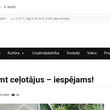
a
E-avīze
edis
+14° C, vējš 2.33 m/s, D-DR vēja virziens
a
Kultūra
Uzņēmējdarbība
Viedokļi
Video
Pro
t ceļotājus – iespējams!
.02.2024
66