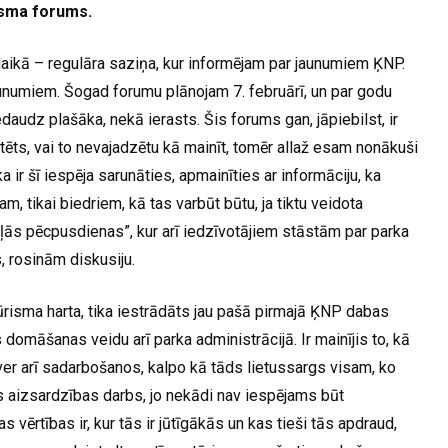
risma forums.
ā laikā – regulāra saziņa, kur informējam par jaunumiem ĶNP.
aunumiem. Šogad forumu plānojam 7. februārī, un par godu
daudz plašāka, nekā ierasts. Šis forums gan, jāpiebilst, ir
tēts, vai to nevajadzētu kā mainīt, tomēr allaž esam nonākuši
a ir šī iespēja sarunāties, apmainīties ar informāciju, ka
m, tikai biedriem, kā tas varbūt būtu, ja tiktu veidota
aļās pēcpusdienas”, kur arī iedzīvotājiem stāstām par parka
 rosinām diskusiju.
tūrisma harta, tika iestrādāts jau pašā pirmajā ĶNP dabas
s domāšanas veidu arī parka administrācijā. Ir mainījis to, kā
ver arī sadarbošanos, kalpo kā tāds lietussargs visam, ko
s aizsardzības darbs, jo nekādi nav iespējams būt
s vērtības ir, kur tās ir jūtīgākās un kas tieši tās apdraud,