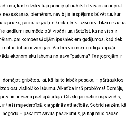
dījumi, kad cilvēks teju principiāli iebilst it visam un ir pret
as nesaskaņas, piemēram, nav bijis iespējams būvēt tur, kur
jau iepriekš, pirms iegādāts konkrētais īpašums. Tikai neviens
e gadījumi jau mēdz būt visādi, un, jāatzīst, ka ne viss ir
iemēram, par kompensācijām īpašniekiem gadījumos, kad tiek
sai sabiedrībai nozīmīgas. Vai tās vienmēr godīgas, īpaši
ī kādu ekonomisku labumu no sava īpašuma? Tas joprojām ir
i domājot, gribētos, lai, kā lai to labāk pasaka, – pārtrauktos
 izspiest vislielāko labumu. Alkatība ir tā problēma! Domāju,
os un ar cieņu pret apkārtējo. Cilvēki jau nekur nepazudīs,
 ir tieši mijiedarbībā, cieņpilnās attiecībās. Šobrīd reizēm, kā
kādu negodu – pakārtot savus pasākumus, jautājumus dabas