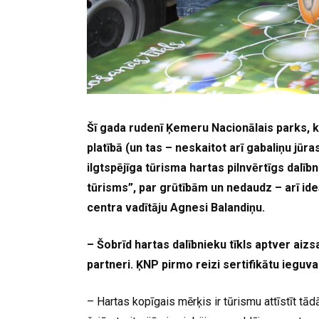
Šī gada rudenī Ķemeru Nacionālais parks, k
platībā (un tas – neskaitot arī gabaliņu jūra
ilgtspējīga tūrisma hartas pilnvērtīgs dalībn
tūrisms”, par grūtībām un nedaudz – arī i
centra vadītāju Agnesi Balandiņu.
– Šobrīd hartas dalībnieku tīkls aptver aizs
partneri. ĶNP pirmo reizi sertifikātu ieguva
– Hartas kopīgais mērķis ir tūrismu attīstīt tād