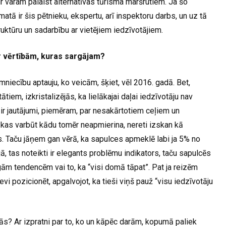
kur varam palaist alternatīvas tūrisma maršrutiem. Ja šo
atā ir šis pētnieku, ekspertu, arī inspektoru darbs, un uz tā
ruktūru un sadarbību ar vietējiem iedzīvotājiem.
ar vērtībām, kuras sargājam?
niecību aptauju, ko veicām, šķiet, vēl 2016. gadā. Bet,
tiem, izkristalizējās, ka lielākajai daļai iedzīvotāju nav
ir jautājumi, piemēram, par nesakārtotiem ceļiem un
s, kas varbūt kādu tomēr neapmierina, nereti izskan kā
s. Taču jāņem gan vērā, ka sapulces apmeklē labi ja 5% no
jā, tas noteikti ir elegants problēmu indikators, taču sapulcēs
īgām tendencēm vai to, ka “visi domā tāpat”. Pat ja reizēm
evi pozicionēt, apgalvojot, ka tieši viņš pauž “visu iedzīvotāju
ās? Ar izpratni par to, ko un kāpēc darām, kopumā paliek