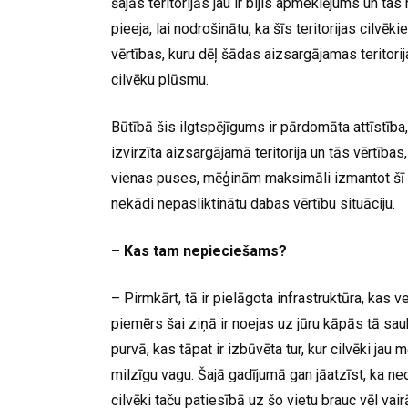
šajās teritorijās jau ir bijis apmeklējums un tas
pieeja, lai nodrošinātu, ka šīs teritorijas cilvē
vērtības, kuru dēļ šādas aizsargājamas teritorija
cilvēku plūsmu.
Būtībā šis ilgtspējīgums ir pārdomāta attīstība
izvirzīta aizsargājamā teritorija un tās vērtības
vienas puses, mēģinām maksimāli izmantot šī “m
nekādi nepasliktinātu dabas vērtību situāciju.
– Kas tam nepieciešams?
– Pirmkārt, tā ir pielāgota infrastruktūra, kas 
piemērs šai ziņā ir noejas uz jūru kāpās tā sau
purvā, kas tāpat ir izbūvēta tur, kur cilvēki jau 
milzīgu vagu. Šajā gadījumā gan jāatzīst, ka neda
cilvēki taču patiesībā uz šo vietu brauc vēl vai