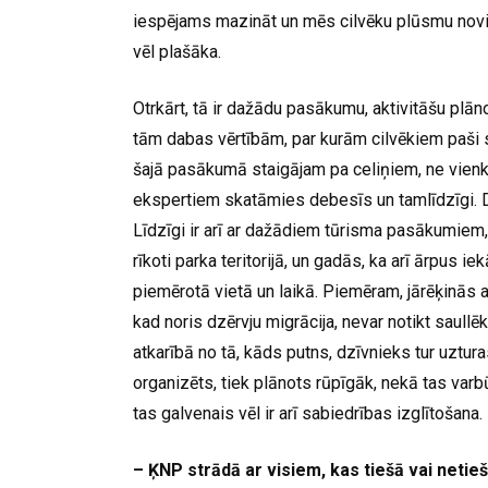
iespējams mazināt un mēs cilvēku plūsmu novirzām
vēl plašāka.
Otrkārt, tā ir dažādu pasākumu, aktivitāšu plāno
tām dabas vērtībām, par kurām cilvēkiem paši 
šajā pasākumā staigājam pa celiņiem, ne vienk
ekspertiem skatāmies debesīs un tamlīdzīgi. D
Līdzīgi ir arī ar dažādiem tūrisma pasākumiem,
rīkoti parka teritorijā, un gadās, ka arī ārpus ie
piemērotā vietā un laikā. Piemēram, jārēķinās ar
kad noris dzērvju migrācija, nevar notikt saullēk
atkarībā no tā, kāds putns, dzīvnieks tur uzturas
organizēts, tiek plānots rūpīgāk, nekā tas var
tas galvenais vēl ir arī sabiedrības izglītošan
– ĶNP strādā ar visiem, kas tiešā vai netie