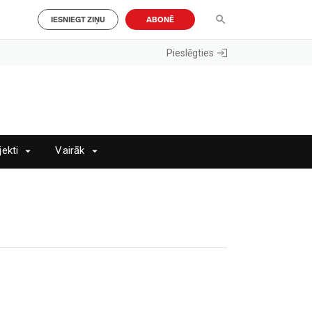
IESNIEGT ZIŅU
ABONĒ
Pieslēgties
jekti
Vairāk