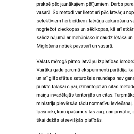
praksē pēc jaunākajiem pētījumiem. Darbs paras
vasarā. Šo metodi var lietot arī pēc latvāņu no
selektīviem herbicīdiem, latvāņu apkarošanu ve
nogriežot ziedkopas un sēklkopas, kā arī atkār
salīdzinājumā ar mehānisko ir daudz lētāka un ef
Miglošana notiek pavasarī un vasarā.
Valsts mērogā pirmo latvāņu izplatības ierob
Vairāku gadu garumā eksperimenti parādīja, ka 
un arī glifosfātus saturošais raundaps nav gana
punkts tālākai cīņai, izmantojot arī citas meto
maiņu invadētajās teritorijās un citas. Turpmā
ministrija pievērsās tādu normatīvu ieviešanai
īpašnieki, kuru īpašumos tas aug, gan privātie,
tikai dažās atsevišķās platībās.