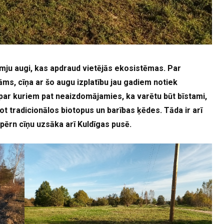
emju augi, kas apdraud vietējās ekosistēmas. Par
s, cīņa ar šo augu izplatību jau gadiem notiek
, par kuriem pat neaizdomājamies, ka varētu būt bīstami,
cot tradicionālos biotopus un barības ķēdes. Tāda ir arī
 pērn cīņu uzsāka arī Kuldīgas pusē.