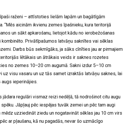
īpaši raženi – attīstoties lielām lapām un bagātīgām
a. “Mēs aicinām ikvienu zemes īpašnieku, kura teritorijā
šanos un sākt apkarošanu, lietojot kādu no ierobežošanas
 kombinēto. Privātīpašumos latvāņu saknītes vai sēklas
emi. Darbs būs sekmīgāks, ja sāks cīnīties jau ar pirmajiem
teritorijās lētākais un ātrākais veids ir saknes rozetes
aucies no zemes 10–20 cm augumā. Sakni izdur 5–10 cm
i uz visu vasaru un uz tās samet izraktās latvāņu saknes, lai
 augs ieperinājies.
s jādara regulāri vismaz reizi nedēļā, tā nodrošinot citu augu
spēku. Jāpļauj pēc iespējas tuvāk zemei un pēc tam augi
is mēdz uzziedināt ziedu un nogatavināt sēklas jau 10 cm virs
Tāpēc ar pļaušanu, kā nu pagadās, nevar šo uzmācīgo