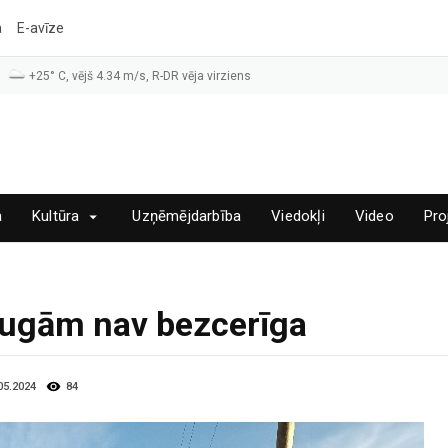
a
E-avīze
+25° C, vējš 4.34 m/s, R-DR vēja virziens
a
Kultūra
Uzņēmējdarbība
Viedokļi
Video
Pro
sugām nav bezcerīga
.05.2024
84