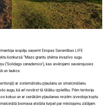
zmantoja iespēju saņemt Eiropas Savienības LIFE
jektu konkursā “Mazo grantu shēma invazīvo sugu
iņu (‘Solidago canadensis’), kas ievērojami savairojusies
tā un laukos.
 teritorijā) ar sistemātisku pļaušanu un smalcināšanu
 augu, kā arī novērst tā tālāku izplatību. Pērn teritoriju
gākos kokus un ar vairākām pļaušanas reizēm izveidoja koptu
malcinātā biomasa atstāta turpat par mēslojumu zālājam.