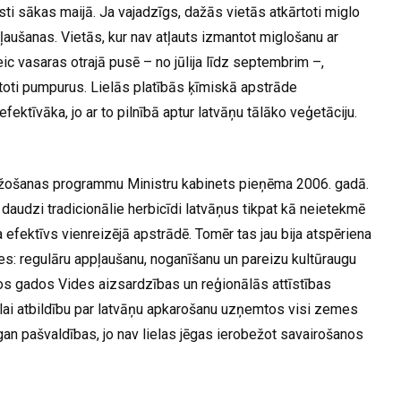
ti sākas maijā. Ja vajadzīgs, dažās vietās atkārtoti miglo
pļaušanas. Vietās, kur nav atļauts izmantot miglošanu ar
ic vasaras otrajā pusē – no jūlija līdz septembrim –,
toti pumpurus. Lielās platībās ķīmiskā apstrāde
ektīvāka, jo ar to pilnībā aptur latvāņu tālāko veģetāciju.
ežošanas programmu Ministru kabinets pieņēma 2006. gadā.
daudzi tradicionālie herbicīdi latvāņus tikpat kā neietekmē
 efektīvs vienreizējā apstrādē. Tomēr tas jau bija atspēriena
des: regulāru appļaušanu, noganīšanu un pareizu kultūraugu
kos gados Vides aizsardzības un reģionālās attīstības
, lai atbildību par latvāņu apkarošanu uzņemtos visi zemes
 gan pašvaldības, jo nav lielas jēgas ierobežot savairošanos