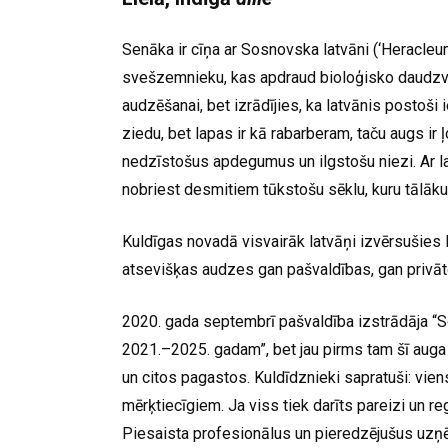
Senāka ir cīņa ar Sosnovska latvāni (‘Heracleu
svešzemnieku, kas apdraud bioloģisko daudzve
audzēšanai, bet izrādījies, ka latvānis postoši 
ziedu, bet lapas ir kā rabarberam, taču augs ir 
nedzīstošus apdegumus un ilgstošu niezi. Ar la
nobriest desmitiem tūkstošu sēklu, kuru tālāku 
Kuldīgas novadā visvairāk latvāņi izvērsušies Pe
atsevišķas audzes gan pašvaldības, gan privā
2020. gada septembrī pašvaldība izstrādāja “
2021.–2025. gadam”, bet jau pirms tam šī auga i
un citos pagastos. Kuldīdznieki sapratuši: vie
mērķtiecīgiem. Ja viss tiek darīts pareizi un re
Piesaista profesionālus un pieredzējušus uzņēm