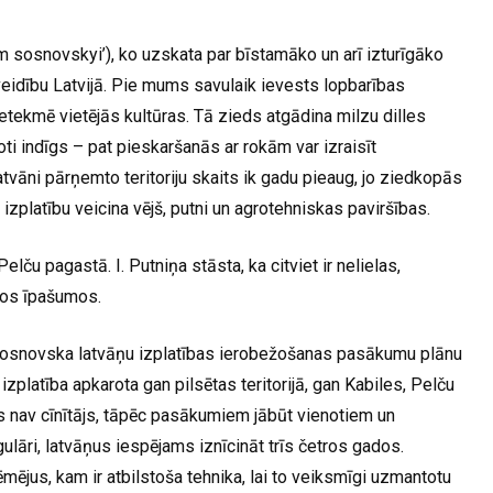
m sosnovskyi’), ko uzskata par bīstamāko un arī izturīgāko
idību Latvijā. Pie mums savulaik ievests lopbarības
ietekmē vietējās kultūras. Tā zieds atgādina milzu dilles
ļoti indīgs – pat pieskaršanās ar rokām var izraisīt
tvāni pārņemto teritoriju skaits ik gadu pieaug, jo ziedkopās
izplatību veicina vējš, putni un agrotehniskas paviršības.
lču pagastā. I. Putniņa stāsta, ka citviet ir nelielas,
tos īpašumos.
Sosnovska latvāņu izplatības ierobežošanas pasākumu plānu
zplatība apkarota gan pilsētas teritorijā, gan Kabiles, Pelču
ns nav cīnītājs, tāpēc pasākumiem jābūt vienotiem un
gulāri, latvāņus iespējams iznīcināt trīs četros gados.
ējus, kam ir atbilstoša tehnika, lai to veiksmīgi uzmantotu