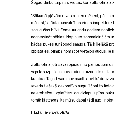
Šogad darbu turpinās vietās, kur zeltslotiņa atk
“Sākumā pļāvām divas reizes mēnesī, pēc tam, 
mēnesī,” stāsta pašvaldības vides inspektore Int
saaugušas blīvi. Zeme tur gadu gadiem noplicināt
nogatavināt sēklas. Nopļauto sasmalcinājām u
kādas puķes tur šogad saaugs. Tā ir lielākā pr
izplatīties, pilnībā nomācot vietējos augus. Ie
Zeltslotiņa ļoti savairojusies no pamestiem dā
vējš tās izpūš, un upes ūdens aiznes tālu. Tāp
krastos. Tagad vairs nav manīts, bet kādreiz zie
ieveda tieši kā dekoratīvo augu. Tāpat to lieto
neierobežoti izplatīties: daudzlapu lupīna, puķ
tomēr jāatceras, ka mūsu dabai tādi augi ir bīst
Lielā, indīgā
dille