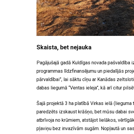
Skaista, bet nejauka
Pagājušajā gadā Kuldīgas novada pašvaldība i
programmas līdzfinansējumu un piedalījās pro
pārvaldībai”, lai sāktu cīņu ar Kanādas zeltslot
dabas liegumā “Ventas ieleja”, kā arī citur pilsē
Šajā projektā 3 ha platībā Virkas ielā (lieguma
paredzēts izskaust krāšņo, bet mūsu dabai svešo
atbrīvoja no krūmiem, atstājot lielākos, vērtī
pļaviņu bez invazīvām sugām. Nopļautā un sas