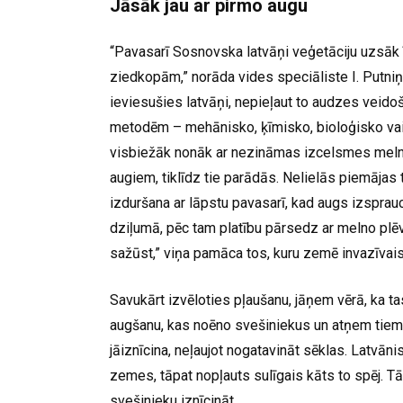
Jāsāk jau ar pirmo augu
“Pavasarī Sosnovska latvāņi veģetāciju uzsāk 
ziedkopām,” norāda vides speciāliste I. Putniņ
ieviesušies latvāņi, nepieļaut to audzes veido
metodēm – mehānisko, ķīmisko, bioloģisko vai
visbiežāk nonāk ar nezināmas izcelsmes melnz
augiem, tiklīdz tie parādās. Nelielās piemājas 
izduršana ar lāpstu pavasarī, kad augs izspr
dziļumā, pēc tam platību pārsedz ar melno plēv
sažūst,” viņa pamāca tos, kuru zemē invazīvais
Savukārt izvēloties pļaušanu, jāņem vērā, ka ta
augšanu, kas noēno svešiniekus un atņem tiem 
jāiznīcina, neļaujot nogatavināt sēklas. Latvān
zemes, tāpat nopļauts sulīgais kāts to spēj. 
svešinieku iznīcināt.