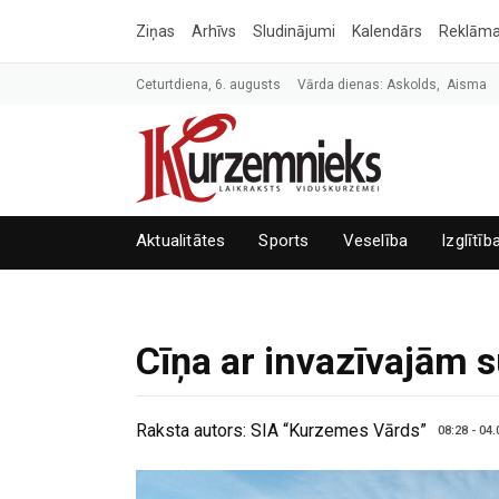
Ziņas
Arhīvs
Sludinājumi
Kalendārs
Reklām
Ceturtdiena, 6. augusts
Vārda dienas: Askolds, Aisma
Aktualitātes
Sports
Veselība
Izglītīb
Cīņa ar invazīvajām 
Raksta autors:
SIA “Kurzemes Vārds”
08:28 - 04