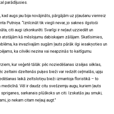
al parādījusies.
kad augs jau bija novājināts, pārgājām uz pļaušanu vienreiz
a Putniņa. “Iznīcināt tik viegli nevar, jo saknes ilgstoši
a, citi augi izkonkurēti. Svarīgi ir neļaut uzziedēt un
n atstājām kā mēslojumu dabiskajam zālājam. Skatīsimies,
oblēma, ka invazīvajām sugām ļauts pārāk ilgi iesakņoties un
spējams, ka cilvēki nezina vai neapzinās to kaitīgumu.
rziem, kur veģetē tālāk: pēc noziedēšanas izsējas sēklas,
ēc zeltaini dzeltenās puķes bieži var redzēt ceļmalās, upju
dēšanas laikā zeltslotiņu bieži izmantoja floristikā – to
ja medicīnā. Vēl ir daudz citu svešzemju augu, kuriem ļauts
u spriganes, sarkanais plūškoks un citi. Izskatās jau smuki,
ami, jo nekam citam neļauj augt.”