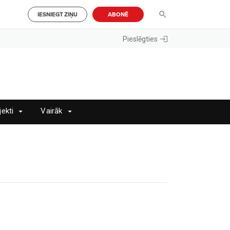
IESNIEGT ZIŅU
ABONĒ
Pieslēgties
jekti
Vairāk