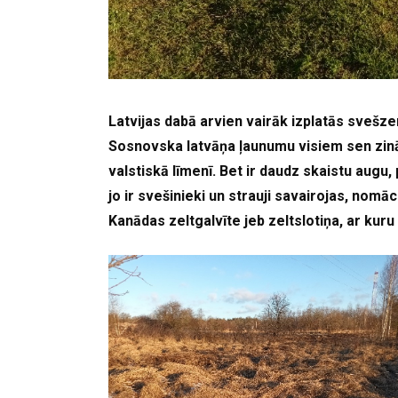
Latvijas dabā arvien vairāk izplatās svešz
Sosnovska latvāņa ļaunumu visiem sen zinām
valstiskā līmenī. Bet ir daudz skaistu augu
jo ir svešinieki un strauji savairojas, nomā
Kanādas zeltgalvīte jeb zeltslotiņa, ar kuru