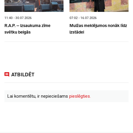
11:40 - 30.07.2026
07:02 - 16.07.2026
R.A.P. – izsaukuma zīme
Muižas meklējumos nonāk līdz
svētku beigās
izstādei
ATBILDĒT
Lai komentētu, ir nepieciešams
pieslēgties.