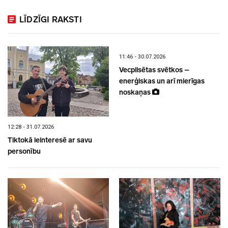
LĪDZĪGI RAKSTI
11:46 - 30.07.2026
Vecpilsētas svētkos –
enerģiskas un arī mierīgas
noskaņas
12:28 - 31.07.2026
Tiktokā ieinteresē ar savu
personību