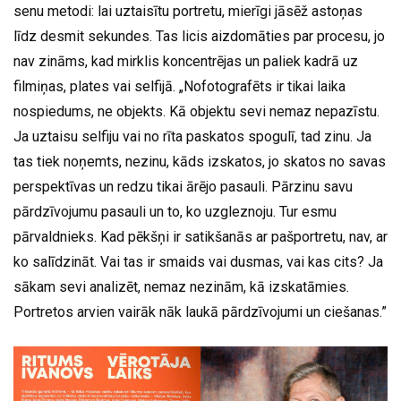
senu metodi: lai uztaisītu portretu, mierīgi jāsēž astoņas
līdz desmit sekundes. Tas licis aizdomāties par procesu, jo
nav zināms, kad mirklis koncentrējas un paliek kadrā uz
filmiņas, plates vai selfijā. „Nofotografēts ir tikai laika
nospiedums, ne objekts. Kā objektu sevi nemaz nepazīstu.
Ja uztaisu selfiju vai no rīta paskatos spogulī, tad zinu. Ja
tas tiek noņemts, nezinu, kāds izskatos, jo skatos no savas
perspektīvas un redzu tikai ārējo pasauli. Pārzinu savu
pārdzīvojumu pasauli un to, ko uzgleznoju. Tur esmu
pārvaldnieks. Kad pēkšņi ir satikšanās ar pašportretu, nav, ar
ko salīdzināt. Vai tas ir smaids vai dusmas, vai kas cits? Ja
sākam sevi analizēt, nemaz nezinām, kā izskatāmies.
Portretos arvien vairāk nāk laukā pārdzīvojumi un ciešanas.”