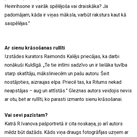
Heinrihsone ir vairāk spēlējoša vai draiskāka? Ja
padomājam, kāda ir viņas māksla, varbūt raksturs kaut kā
saspēlējas.”
Ar sienu krāsošanas rullīti
Izstādes kurators Raimonds Kalējs priecājas, ka darbi
nonākuši Kuldīgā: „Te tie intīmi sadzīvo un ir lielāka tuvība
starp skatītāju, māksliniecēm un pašu autoru. Šeit
nostājoties, aizraujas elpa. Priecē tas, ka Ritums nekad
neapstājas – aug un attīstās.” Gleznas autors veidojis nevis
ar otu, bet ar rullīti, ko parasti izmanto sienu krāsošanai.
Vai sevi pazīstam?
Katrā R.Ivanova pašportretā ir cita noskaņa, jo arī autors
mēdz būt dažāds. Kāds viņa draugs fotogrāfijas uzņem ar