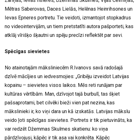
Zariņas, Ievas Iltneres, Džemmas Skulmes, Vijas Celmiņas,
Mētras Saberovas, Daces Lielās, Helēnas Heinrihsones un
Ievas Epneres portretu. Tie veidoti, izmantojot stopkadrus
no videointervijām, un tiem pretstatīti autora pašporteti, kas
atklāj vīrišķo šķautni un spēju precīzi reflektēt par sevi.
Spēcīgas sievietes
No atainotajām māksliniecēm R.Ivanovs savā radošajā
dzīvē mācījies un iedvesmojies: „Gribēju izveidot Latvijas
kopainu – sievietes visos laikos. Mēs reti runājam par
kultūras vērtībām. Man, dzīvojot tajā burbulī, tas šķiet
pašsaprotami, bet cilvēki bieži vien pat nezina, kas
mākslinieki ir, ko viņi dara un kā izskatās. Latvijas mākslu
veido ļoti spēcīgas sievietes. Portrets ir tik pietuvināts, ka
var redzēt Džemmas Skulmes skatienu: ko viņa
pārdzīvojusi, kāpēc ir tik asa vai konkrēta. Kāpēc