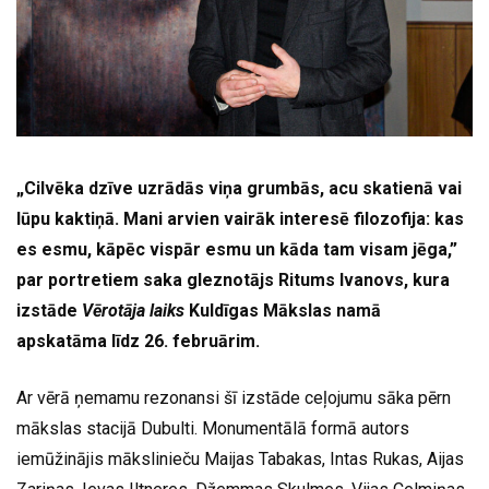
„Cilvēka dzīve uzrādās viņa grumbās, acu skatienā vai
lūpu kaktiņā. Mani arvien vairāk interesē filozofija: kas
es esmu, kāpēc vispār esmu un kāda tam visam jēga,”
par portretiem saka gleznotājs Ritums Ivanovs, kura
izstāde
Vērotāja laiks
Kuldīgas Mākslas namā
apskatāma līdz 26. februārim.
Ar vērā ņemamu rezonansi šī izstāde ceļojumu sāka pērn
mākslas stacijā Dubulti. Monumentālā formā autors
iemūžinājis mākslinieču Maijas Tabakas, Intas Rukas, Aijas