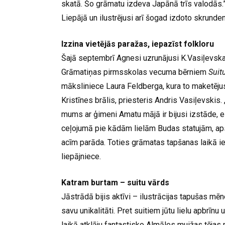
skatā. Šo grāmatu izdeva Japānā trīs valodās.
Liepājā un ilustrējusi arī šogad izdoto skrund
Izzina vietējās paražas, iepazīst folkloru
Šajā septembrī Agnesi uzrunājusi K.Vasiļevsk
Grāmatiņas pirmsskolas vecuma bērniem
Suit
māksliniece Laura Feldberga, kura to maketēju
Kristīnes brālis, priesteris Andris Vasiļevskis
mums ar ģimeni Amatu mājā ir bijusi izstāde, es
ceļojumā pie kādām lielām Budas statujām, apska
acīm parāda. Toties grāmatas tapšanas laikā iedz
liepājniece.
Katram burtam – suitu vārds
Jāstrādā bijis aktīvi – ilustrācijas tapušas mēn
savu unikalitāti. Pret suitiem jūtu lielu apbrīnu 
laikā atklāju fantastisko Almāles muižas tējas