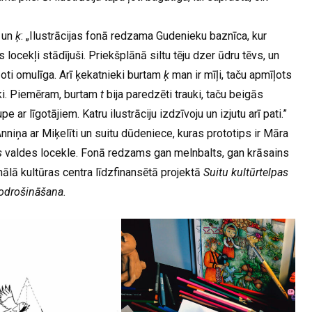
ū
un
ķ
: „Ilustrācijas fonā redzama Gudenieku baznīca, kur
locekļi stādījuši. Priekšplānā siltu tēju dzer ūdru tēvs, un
ļoti omulīga. Arī ķekatnieki burtam
ķ
man ir mīļi, taču apmīļots
rāki. Piemēram, burtam
t
bija paredzēti trauki, taču beigās
 upe ar līgotājiem. Katru ilustrāciju izdzīvoju un izjutu arī pati.”
nniņa ar Miķelīti un suitu dūdeniece, kuras prototips ir Māra
s
valdes locekle. Fonā redzams gan melnbalts, gan krāsains
nālā kultūras centra līdzfinansētā projektā
Suitu kultūrtelpas
odrošināšana.