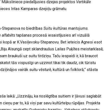
” Māksliniece piedalījusies dzejas projektos
Vertikāle
enieces Intas Kamparas dzejoļu grāmatu.
a-Stepanova no biedrības
Suitu kultūras mantojums
.
u alfabēts
tapšanas procesā iesaistījusies arī vizuālā
si kopā ar K.Vasiļevsku-Stepanovu. Bet ieteicis Agnesi esot
. „Biju Alsungā cept sklandraušus Lailas Puķītes meistarklasē,
am braukuši uz suitu tirdziņu. Taču iespaidi ir, kā braucot
tot tās vispusīgi un uzzinot tikai tik daudz, cik tūristu
iļinājos vairāk suitu vēsturē, kultūrā un folklorā,” stāsta
eša laikā: „Uzzināju, ka noslēgtība suitiem ir ļāvusi saglabāt
un cieņu par to, kā viņi par savu kultūrtelpu rūpējas. Projekta
 namiņu, apskatīju Gudenieku baznīcu, Jūrkalnes stāvkrastu,