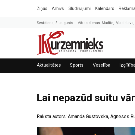
Ziņas
Arhīvs
Sludinājumi
Kalendārs
Reklām
Sestdiena, 8. augusts
Vārda dienas: Mudīte, Vladislavs,
Aktualitātes
Sports
Veselība
Izglītīb
Lai nepazūd suitu vār
Raksta autors:
Amanda Gustovska, Agneses Rud