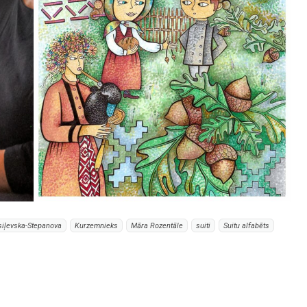
siļevska-Stepanova
Kurzemnieks
Māra Rozentāle
suiti
Suitu alfabēts