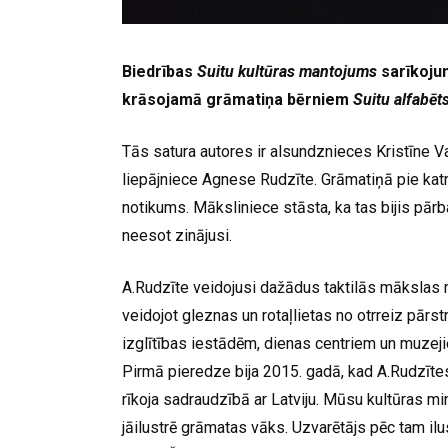
Biedrības
Suitu kultūras mantojums
sarīkoju
krāsojamā grāmatiņa bērniem
Suitu alfabēt
Tās satura autores ir alsundznieces Kristīne V
liepājniece Agnese Rudzīte. Grāmatiņā pie katra 
notikums. Māksliniece stāsta, ka tas bijis pārb
neesot zinājusi.
A.Rudzīte veidojusi dažādus taktilās mākslas m
veidojot gleznas un rotaļlietas no otrreiz pār
izglītības iestādēm, dienas centriem un muzeji
Pirmā pieredze bija 2015. gadā, kad A.Rudzītes
rīkoja sadraudzībā ar Latviju. Mūsu kultūras mi
jāilustrē grāmatas vāks. Uzvarētājs pēc tam ilus