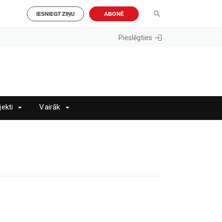
IESNIEGT ZIŅU
ABONĒ
Pieslēgties
jekti
Vairāk