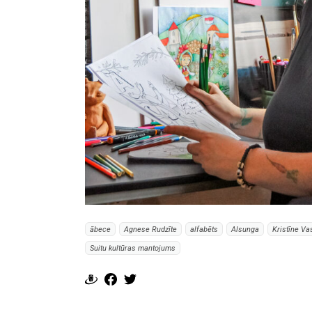
ābece
Agnese Rudzīte
alfabēts
Alsunga
Kristīne Va
Suitu kultūras mantojums