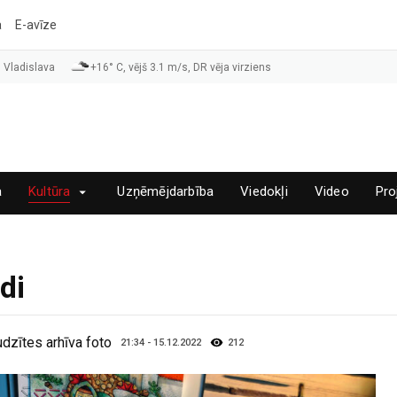
a
E-avīze
 Vladislava
+16° C, vējš 3.1 m/s, DR vēja virziens
a
Kultūra
Uzņēmējdarbība
Viedokļi
Video
Pro
di
zītes arhīva foto
21:34 - 15.12.2022
212