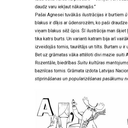
daudz varu iekļaut nākamajās.”
Pašai Agnesei tuvākās ilustrācijas ir burtiem
blakus ir dīķis ar ūdensrozēm, ko paši draudzes 
viņam blakus sēž ūpis. Šī ilustrācija man šķiet 
tika katrs burts. Un varianti katram bija arī vai
izveidojās tornis, taurētājs un tilts. Burtam
u
ir
Bet uz grāmatas vāka attēloti divi mazie suiti A
Rozentāle, biedrības
Suitu kultūras mantojum
baznīcas tornis. Grāmata izdota Latvijas Nacio
stiprināšanas un popularizēšanas pasākumu n