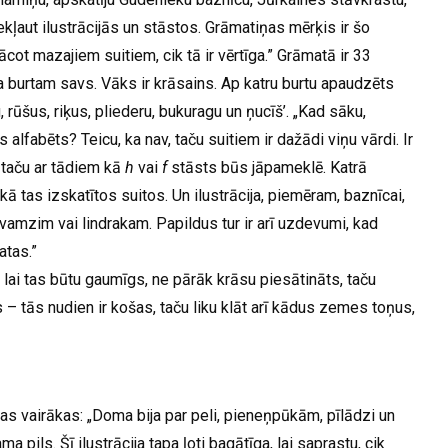
ekļaut ilustrācijās un stāstos. Grāmatiņas mērķis ir šo
ot mazajiem suitiem, cik tā ir vērtīga.” Grāmatā ir 33
a burtam savs. Vāks ir krāsains. Ap katru burtu apaudzēts
, rūšus, riķus, pliederu, bukuragu un ņucīš’. „Kad sāku,
 alfabēts? Teicu, ka nav, taču suitiem ir dažādi viņu vārdi. Ir
, taču ar tādiem kā
h
vai
f
stāsts būs jāpameklē. Katrā
kā tas izskatītos suitos. Un ilustrācija, piemēram, baznīcai,
u vamzim vai lindrakam. Papildus tur ir arī uzdevumi, kad
atas.”
, lai tas būtu gaumīgs, ne pārāk krāsu piesātināts, taču
s – tās nudien ir košas, taču liku klāt arī kādus zemes toņus,
ušas vairākas: „Doma bija par peli, pieneņpūkām, pīlādzi un
a pils. Šī ilustrācija tapa ļoti bagātīga, lai saprastu, cik