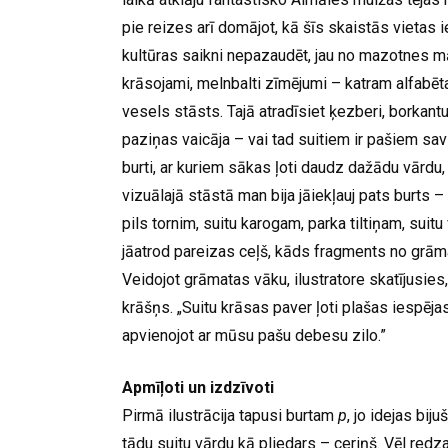
pie reizes arī domājot, kā šīs skaistās vietas i
kultūras saikni nepazaudēt, jau no mazotnes māc
krāsojami, melnbalti zīmējumi – katram alfabēt
vesels stāsts. Tajā atradīsiet ķezberi, borkantu
paziņas vaicāja – vai tad suitiem ir pašiem savs
burti, ar kuriem sākas ļoti daudz dažādu vārdu
vizuālajā stāstā man bija jāiekļauj pats burts – 
pils tornim, suitu karogam, parka tiltiņam, suit
jāatrod pareizas ceļš, kāds fragments no grām
Veidojot grāmatas vāku, ilustratore skatījusies
krāšņs. „Suitu krāsas paver ļoti plašas iespēja
apvienojot ar mūsu pašu debesu zilo.”
Apmīļoti un izdzīvoti
Pirmā ilustrācija tapusi burtam
p
, jo idejas bij
tādu suitu vārdu kā pliedars – ceriņš. Vēl redzam