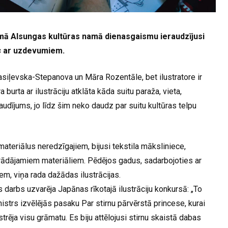
mā Alsungas kultūras namā dienasgaismu ieraudzījusi
s
ar uzdevumiem.
asiļevska-Stepanova un Māra Rozentāle, bet ilustratore ir
burta ar ilustrāciju atklāta kāda suitu paraža, vieta,
audījums, jo līdz šim neko daudz par suitu kultūras telpu
ateriālus neredzīgajiem, bijusi tekstila māksliniece,
strādājamiem materiāliem. Pēdējos gadus, sadarbojoties ar
em, viņa rada dažādas ilustrācijas.
 darbs uzvarēja Japānas rīkotajā ilustrāciju konkursā: „To
nistrs izvēlējās pasaku Par stirnu pārvērstā princese, kurai
trēja visu grāmatu. Es biju attēlojusi stirnu skaistā dabas