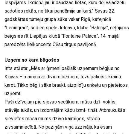
iespējams. Ikdienā jau ir daudzas lietas, kuru dēļ vajadzētu
sadoties rokās, ne tikai pandēmija un karš.” Savas 22.
gadskārtas turneju grupa sāka vakar Rīgā, kafejnīcā
“Leningrad”, šodien spēlē Jelgavā, klubā “Balerija”, ceļojums
beigsies rīt Liepājas klubā “Fontaine Palace”. 14. maijā
paredzēts lielkoncerts Cēsu tirgus paviljonā.
Uzņem no kara bēgošos
Ints stāsta: „Mēs ar ģimeni pašlaik uzņemam bēgļus no
Kijivas – mammu ar diviem bērniem, tēvs palicis Ukrainā
karot. Tikko bēgļi sāka braukt, aizpildīju anketu un pieteicos
uzņemt.
Paši dzīvojam pie sievas vecākiem, mūsu dzī- voklis
stāvēja tukšs, un izdomājām kādu izmi- tināt. Atbraukušās
sievietes māsa mums dzīvo kaimiņos, strādā
zivsaimniecībā. No paziņām viņa uzzināja, ka esam