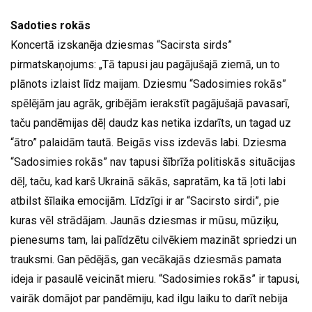
Sadoties rokās
Koncertā izskanēja dziesmas “Sacirsta sirds”
pirmatskaņojums: „Tā tapusi jau pagājušajā ziemā, un to
plānots izlaist līdz maijam. Dziesmu “Sadosimies rokās”
spēlējām jau agrāk, gribējām ierakstīt pagājušajā pavasarī,
taču pandēmijas dēļ daudz kas netika izdarīts, un tagad uz
“ātro” palaidām tautā. Beigās viss izdevās labi. Dziesma
“Sadosimies rokās” nav tapusi šībrīža politiskās situācijas
dēļ, taču, kad karš Ukrainā sākās, sapratām, ka tā ļoti labi
atbilst šīlaika emocijām. Līdzīgi ir ar “Sacirsto sirdi”, pie
kuras vēl strādājam. Jaunās dziesmas ir mūsu, mūziķu,
pienesums tam, lai palīdzētu cilvēkiem mazināt spriedzi un
trauksmi. Gan pēdējās, gan vecākajās dziesmās pamata
ideja ir pasaulē veicināt mieru. “Sadosimies rokās” ir tapusi,
vairāk domājot par pandēmiju, kad ilgu laiku to darīt nebija