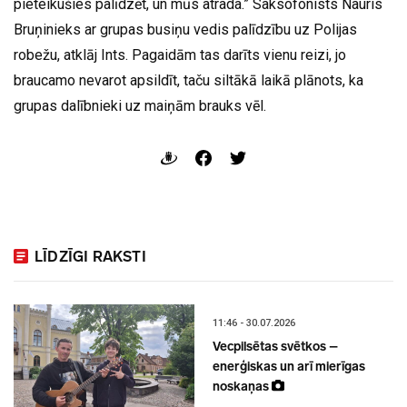
pieteikušies palīdzēt, un mūs atrada.” Saksofonists Nauris
Bruņinieks ar grupas busiņu vedis palīdzību uz Polijas
robežu, atklāj Ints. Pagaidām tas darīts vienu reizi, jo
braucamo nevarot apsildīt, taču siltākā laikā plānots, ka
grupas dalībnieki uz maiņām brauks vēl.
LĪDZĪGI RAKSTI
11:46 - 30.07.2026
Vecpilsētas svētkos –
enerģiskas un arī mierīgas
noskaņas