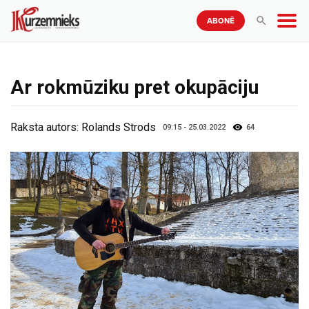
ABONĒ
Ar rokmūziku pret okupāciju
Raksta autors:
Rolands Strods
09:15 - 25.03.2022
64