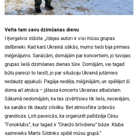
Velta tam savu dzimšanas dienu
I.Ķergalvis stāsta: „Idejas autori ir visi mūsu grupas
dalībnieki. Kad karš Ukrainā sākās, mums tieši bija pirmais
mēģinājums. Sanācām, domājām par koncertiem, jo tuvojas
grupas lielā dzimšanas dienas tūre. Domājām, vai tagad
būtu pareizi to taisīt, jo par situāciju Ukrainā jutāmies
nedaudz apjukuši. Pagāja nedēļa, mēģinājām, un spēlējot šī
doma arī atnāca – jātaisa koncerts Ukrainas atbalstam.
Sākumā nedomājām, ka tas izvērtīsies tik liels, necerējām,
ka sanāks tik daudz cilvēku. Bet atmosfēra izdevās
grandioza. Ļoti paveicās, ka organizēt palīdzēja Cēsu
“Fonoklubs”, kur tagad ir “Oranžo brīvdienu” bāze. Kluba
saimnieks Marts Sildniks spēlē mūsu grupā.”