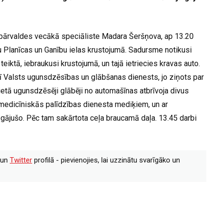
 pārvaldes vecākā speciāliste Madara Šeršņova, ap 13.20
 Planīcas un Ganību ielas krustojumā. Sadursme notikusi
teiktā, iebraukusi krustojumā, un tajā ietriecies kravas auto.
rī Valsts ugunsdzēsības un glābšanas dienests, jo ziņots par
etā ugunsdzēsēji glābēji no automašīnas atbrīvoja divus
medicīniskās palīdzības dienesta mediķiem, un ar
jāgājušo. Pēc tam sakārtota ceļa braucamā daļa. 13.45 darbi
un
Twitter
profilā - pievienojies, lai uzzinātu svarīgāko un