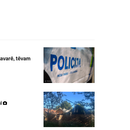
i avarē, tēvam
ņi