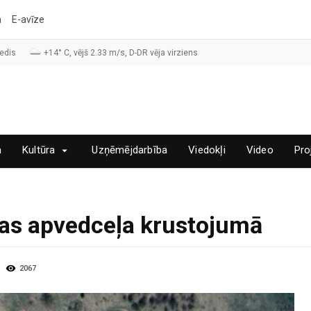
a
E-avīze
edis
+14° C, vējš 2.33 m/s, D-DR vēja virziens
a
Kultūra
Uzņēmējdarbība
Viedokļi
Video
Pro
gas apvedceļa krustojumā
2067