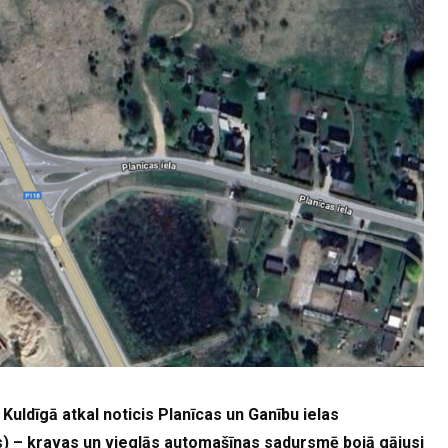
Kuldīgā atkal noticis Planīcas un Ganību ielas
) – kravas un vieglās automašīnas sadursmē bojā gājusi