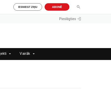
IESNIEGT ZIŅU
ABONĒ
Pieslēgties
jekti
Vairāk