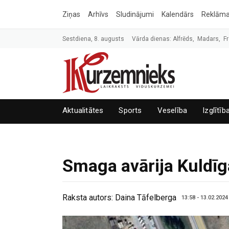
Ziņas
Arhīvs
Sludinājumi
Kalendārs
Reklām
Sestdiena, 8. augusts
Vārda dienas: Alfrēds, Madars, Fr
Aktualitātes
Sports
Veselība
Izglītīb
Smaga avārija Kuldī
Raksta autors:
Daina Tāfelberga
13:58 - 13.02.2024