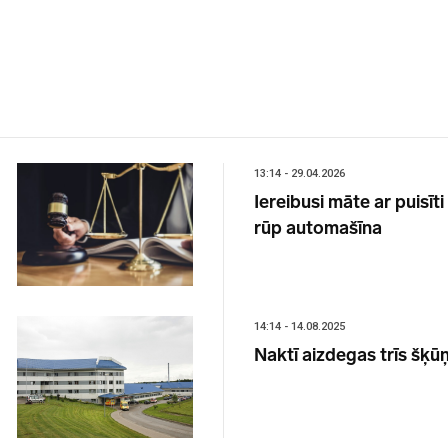
13:14 - 29.04.2026
Iereibusi māte ar puisīt
rūp automašīna
14:14 - 14.08.2025
Naktī aizdegas trīs šķū