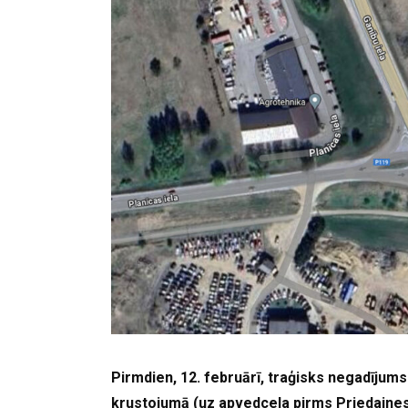
Pirmdien, 12. februārī, traģisks negadījums 
krustojumā (uz apvedceļa pirms Priedaines