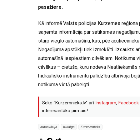
pasažiere.
Kā informē Valsts policijas Kurzemes reģiona
saņemta informācija par satiksmes negadījumu
starp vieglo automašīnu, kas, pēc aculiecinieku 
Negadījuma apstākļi tiek izmeklēti. Izsaukts a
automašīnā iespiestiem cilvēkiem. Notikuma vi
cilvēkus – cietušo, kuru nodeva Neatliekamās 
hidraulisko instrumentu palīdzību atbrīvoja bo
notikuma vietā pabeigti.
Seko "Kurzemnieks.lv" arī
Instagram
,
Facebook
interesantāko pirmais!
autoavārija
Kuldīga
Kurzemnieks