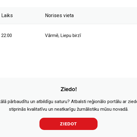
Laiks
Norises vieta
22:00
Vārmē, Liepu birzī
Ziedo!
tālā pārbaudītu un atbildīgu saturu? Atbalsti reģionālo portālu ar zie
stiprinās kvalitatīvu un neatkarīgu žurnālistiku mūsu novadā.
ZIEDOT