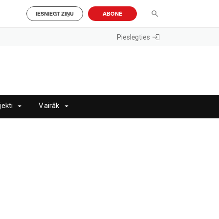
IESNIEGT ZIŅU
ABONĒ
Pieslēgties
jekti
Vairāk