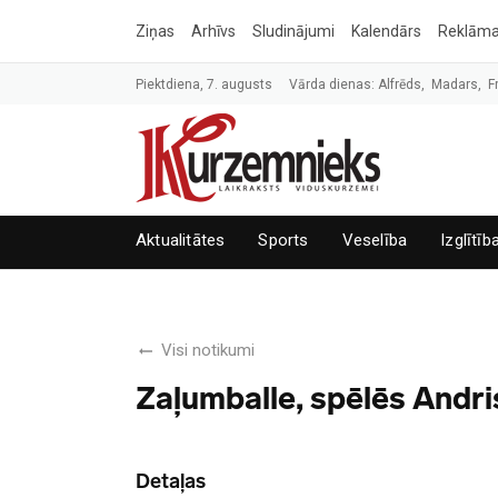
Ziņas
Arhīvs
Sludinājumi
Kalendārs
Reklām
Piektdiena, 7. augusts
Vārda dienas: Alfrēds, Madars, F
Aktualitātes
Sports
Veselība
Izglītīb
Visi notikumi
Zaļumballe, spēlēs Andri
Detaļas