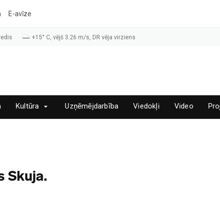
a
E-avīze
redis
+15° C, vējš 3.26 m/s, DR vēja virziens
a
Kultūra
Uzņēmējdarbība
Viedokļi
Video
Pro
s Skuja.