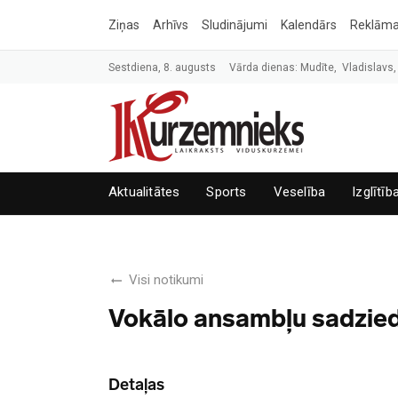
Ziņas
Arhīvs
Sludinājumi
Kalendārs
Reklām
Sestdiena, 8. augusts
Vārda dienas: Mudīte, Vladislavs,
Aktualitātes
Sports
Veselība
Izglītīb
Visi notikumi
Vokālo ansambļu sadzied
Detaļas