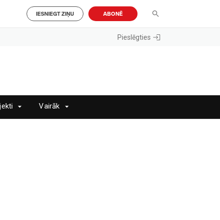
IESNIEGT ZIŅU
ABONĒ
Pieslēgties
jekti
Vairāk