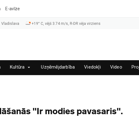
a
E-avīze
 Vladislava
+19° C, vējš 3.74 m/s, R-DR vēja virziens
a
Kultūra
Uzņēmējdarbība
Viedokļi
Video
Pro
āšanās "Ir modies pavasaris".