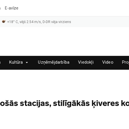
a
E-avīze
+18° C, vējš 2.54 m/s, D-DR vēja virziens
a
Kultūra
Uzņēmējdarbība
Viedokļi
Video
Pro
došās stacijas, stilīgākās ķiveres k