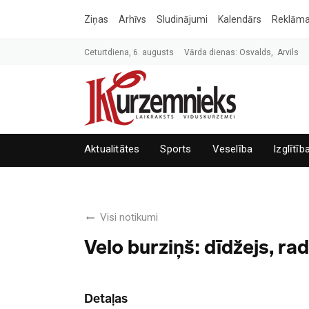
Ziņas
Arhīvs
Sludinājumi
Kalendārs
Reklām
Ceturtdiena, 6. augusts
Vārda dienas: Osvalds, Arvils
Aktualitātes
Sports
Veselība
Izglītīb
Visi notikumi
Velo burziņš: dīdžejs, ra
Detaļas