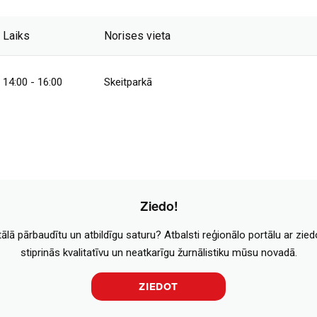
Laiks
Norises vieta
14:00 - 16:00
Skeitparkā
Ziedo!
tālā pārbaudītu un atbildīgu saturu? Atbalsti reģionālo portālu ar zie
stiprinās kvalitatīvu un neatkarīgu žurnālistiku mūsu novadā.
ZIEDOT