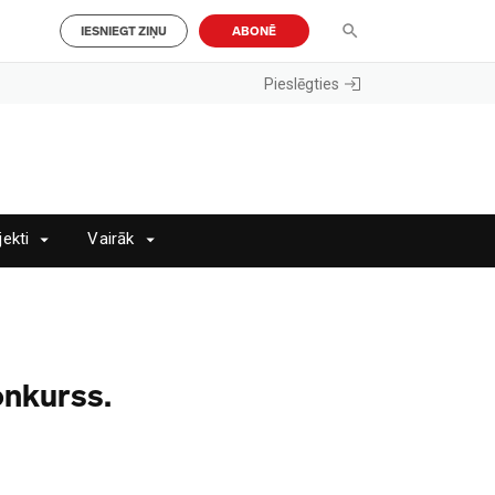
IESNIEGT ZIŅU
ABONĒ
Pieslēgties
jekti
Vairāk
onkurss.