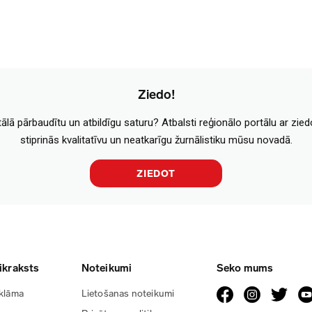
Ziedo!
tālā pārbaudītu un atbildīgu saturu? Atbalsti reģionālo portālu ar zie
stiprinās kvalitatīvu un neatkarīgu žurnālistiku mūsu novadā.
ZIEDOT
ikraksts
Noteikumi
Seko mums
klāma
Lietošanas noteikumi