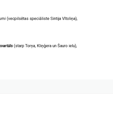
umi
(vecpilsētas speciāliste Sintija Vītoliņa),
kvartāls
(starp Torņa, Kliņģera un Šauro ielu),