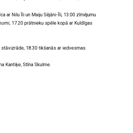
ca ar Nilu Īli un Maiju Sējāni-Īli, 13.00 zīmējumu
īnumi
, 17.20 prātnieku spēle kopā ar Kuldīgas
a stāvizrāde, 18.30 tikšanās ar iedvesmas
Ina Kantiķe, Stīna Skulme.