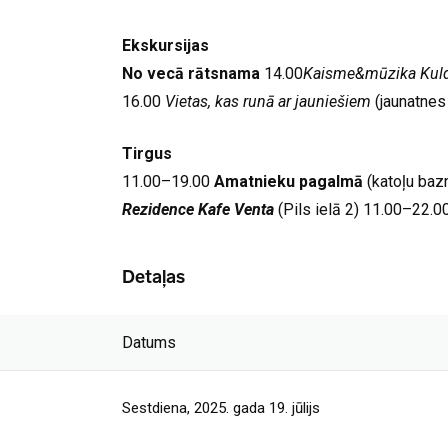
Ekskursijas
No vecā rātsnama
14.00
Kaisme&mūzika Kul
16.00
Vietas, kas runā ar jauniešiem
(jaunatnes
Tirgus
11.00–19.00
Amatnieku pagalmā
(katoļu baz
Rezidence
Kafe Venta
(Pils ielā 2) 11.00–22.00
Detaļas
Datums
Sestdiena, 2025. gada 19. jūlijs