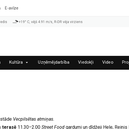
a
E-avīze
redis
+19° C, vējš 4.91 m/s, R-DR vēja virziens
a
Kultūra
Uzņēmējdarbība
Viedokļi
Video
Pro
zstāde
Vecpilsētas atmiņas.
s terasē
11.30–2.00
Street Food
gardumi un dīdžeji Hele, Reinis