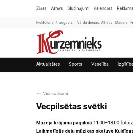
Ziņas
Arhīvs
Sludinājumi
Kalendārs
Reklām
Piektdiena, 7. augusts
Vārda dienas: Alfrēds, Madars, F
Aktualitātes
Sports
Veselība
Izglītīb
Visi notikumi
Vecpilsētas svētki
Muzeja krājuma pagalmā
11.00–18.00 fotoi
Laikmetīgās deju mūzikas skatuve Kuldīga