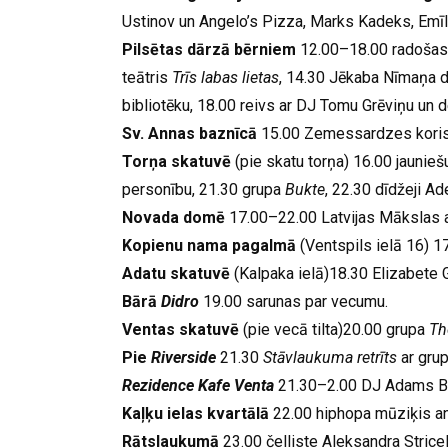
Ustinov un Angelo’s Pizza, Marks Kadeks, Emīl
Pilsētas dārzā bērniem
12.00–18.00 radoša
teātris
Trīs labas lietas
, 14.30 Jēkaba Nīmaņa 
bibliotēku, 18.00 reivs ar DJ Tomu Grēviņu un dej
Sv. Annas baznīcā
15.00 Zemessardzes kori
Torņa skatuvē
(pie skatu torņa) 16.00 jauni
personību, 21.30 grupa
Bukte
, 22.30 dīdžeji Ad
Novada domē
17.00–22.00 Latvijas Mākslas 
Kopienu nama pagalmā
(Ventspils ielā 16) 1
Adatu skatuvē
(Kalpaka ielā)18.30 Elizabete G
Bārā
Didro
19.00 sarunas par vecumu.
Ventas skatuvē
(pie vecā tilta)20.00 grupa
Th
Pie
Riverside
21.30
Stāvlaukuma retrīts
ar gru
Rezidence
Kafe Venta
21.30–2.00 DJ Adams Bl
Kaļķu ielas kvartālā
22.00 hiphopa mūziķis an
Rātslaukumā
23.00 čelliste Aleksandra Stricell