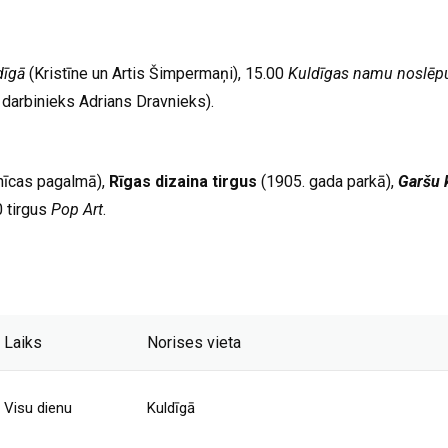
dīgā
(Kristīne un Artis Šimpermaņi), 15.00
Kuldīgas namu noslēp
 darbinieks Adrians Dravnieks).
nīcas pagalmā),
Rīgas dizaina tirgus
(1905. gada parkā),
Garšu 
 tirgus
Pop Art
.
Laiks
Norises vieta
Visu dienu
Kuldīgā