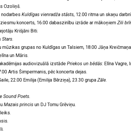
s Ozoliņš.
s nodarbes
Kuldīgas vienradža stāsts
, 12.00 ritma un skaņu darbnī
dziesmu koncerts, 16.00 dabaszinību izrāde ar mākoņiem
Zili br
otāju Krišjāni Biti.
s
Stars
.
ešu mūzikas grupas no Kuldīgas un Talsiem, 18.00 Jāņa Kreičmaņ
elīna un Māris.
akadēmijas audiovizuālā izstāde
Priekos un bēdās
: Elīna Vagre, 
7.00 Artis Šimpermanis, pēc koncerta dejas.
aile, 22.00 Emilija (Emilija Bērziņa), 23.30 grupa
Zāle
.
e Sound Poets.
pu
Mazais princis
un DJ Tomu Grēviņu.
eiks.
sis.
i.