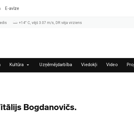
a
E-avīze
edis
+14° C, vējš 3.07 m/s, DR vēja virziens
a
Kultūra
Uzņēmējdarbība
Viedokļi
Video
Pro
itālijs Bogdanovičs.