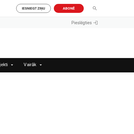
IESNIEGT ZIŅU
ABONĒ
Pieslēgties
jekti
Vairāk