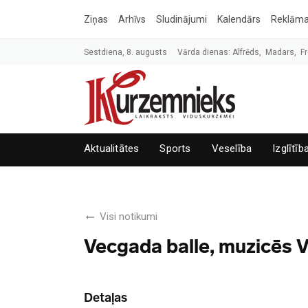
Ziņas
Arhīvs
Sludinājumi
Kalendārs
Reklām
Sestdiena, 8. augusts
Vārda dienas: Alfrēds, Madars, Fr
Aktualitātes
Sports
Veselība
Izglītīb
Visi notikumi
Vecgada balle, muzicēs V
Detaļas