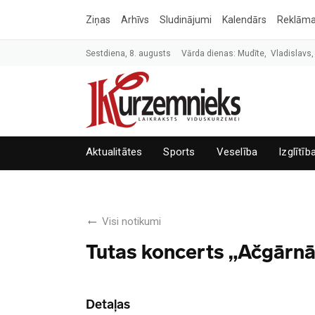
Ziņas
Arhīvs
Sludinājumi
Kalendārs
Reklām
Sestdiena, 8. augusts
Vārda dienas: Mudīte, Vladislavs,
Aktualitātes
Sports
Veselība
Izglītīb
Visi notikumi
Tutas koncerts „Ačgārnā 
Detaļas