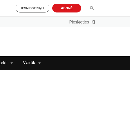
IESNIEGT ZIŅU
ABONĒ
Pieslēgties
jekti
Vairāk