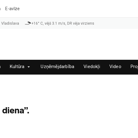
a
E-avīze
 Vladislava
+16° C, vējš 3.1 m/s, DR vēja virziens
a
Kultūra
Uzņēmējdarbība
Viedokļi
Video
Pro
diena”.