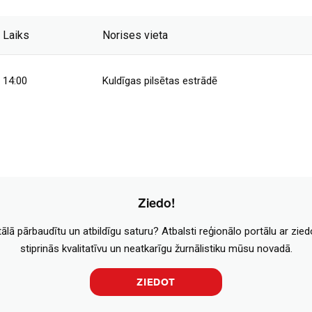
Laiks
Norises vieta
14:00
Kuldīgas pilsētas estrādē
Ziedo!
tālā pārbaudītu un atbildīgu saturu? Atbalsti reģionālo portālu ar zie
stiprinās kvalitatīvu un neatkarīgu žurnālistiku mūsu novadā.
ZIEDOT