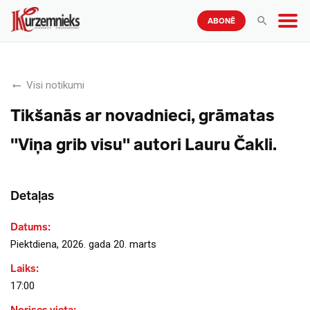
ABONĒ
Visi notikumi
Tikšanās ar novadnieci, grāmatas
"Viņa grib visu" autori Lauru Čakli.
Detaļas
Datums:
Piektdiena, 2026. gada 20. marts
Laiks:
17:00