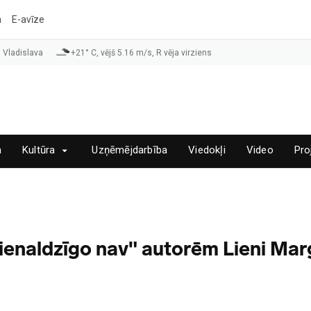
a
E-avīze
 Vladislava
+21° C, vējš 5.16 m/s, R vēja virziens
a
Kultūra
Uzņēmējdarbība
Viedokļi
Video
Pro
ienaldzīgo nav" autorēm Lieni Mar