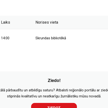
Laiks
Norises vieta
14:00
Skrundas bibliotēkā
Ziedo!
tālā pārbaudītu un atbildīgu saturu? Atbalsti reģionālo portālu ar zie
stiprinās kvalitatīvu un neatkarīgu žurnālistiku mūsu novadā.
ZIEDOT