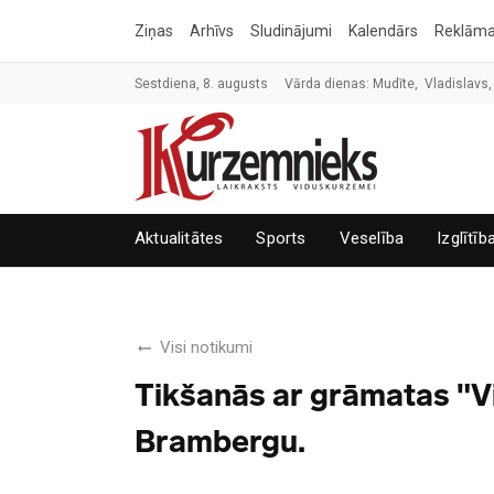
Ziņas
Arhīvs
Sludinājumi
Kalendārs
Reklām
Sestdiena, 8. augusts
Vārda dienas: Mudīte, Vladislavs,
Aktualitātes
Sports
Veselība
Izglītīb
Visi notikumi
Tikšanās ar grāmatas "V
Brambergu.