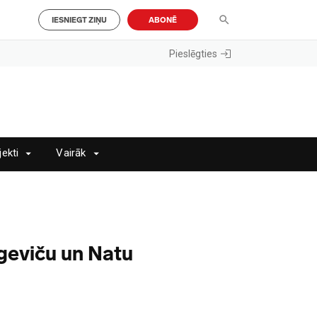
IESNIEGT ZIŅU
ABONĒ
Pieslēgties
jekti
Vairāk
geviču un Natu