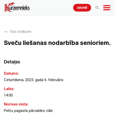
ABONĒ
Visi notikumi
Sveču liešanas nodarbība senioriem.
Detaļas
Datums:
Ceturtdiena, 2025. gada 6. februāris
Laiks:
14:00
Norises vieta:
Pelču pagasta pārvaldes zāle