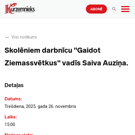
ABONĒ
Visi notikumi
Skolēniem darbnīcu "Gaidot
Ziemassvētkus" vadīs Saiva Auziņa.
Detaļas
Datums:
Trešdiena, 2025. gada 26. novembris
Laiks:
15:00