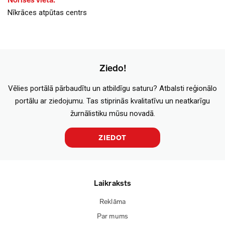
Norises vieta:
Nīkrāces atpūtas centrs
Ziedo!
Vēlies portālā pārbaudītu un atbildīgu saturu? Atbalsti reģionālo
portālu ar ziedojumu. Tas stiprinās kvalitatīvu un neatkarīgu
žurnālistiku mūsu novadā.
ZIEDOT
Laikraksts
Reklāma
Par mums