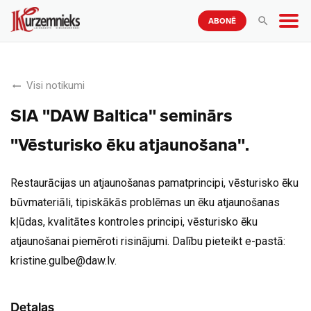
ABONĒ
Visi notikumi
SIA "DAW Baltica" seminārs
"Vēsturisko ēku atjaunošana".
Restaurācijas un atjaunošanas pamatprincipi, vēsturisko ēku
būvmateriāli, tipiskākās problēmas un ēku atjaunošanas
kļūdas, kvalitātes kontroles principi, vēsturisko ēku
atjaunošanai piemēroti risinājumi. Dalību pieteikt e-pastā:
kristine.gulbe@daw.lv
.
Detaļas