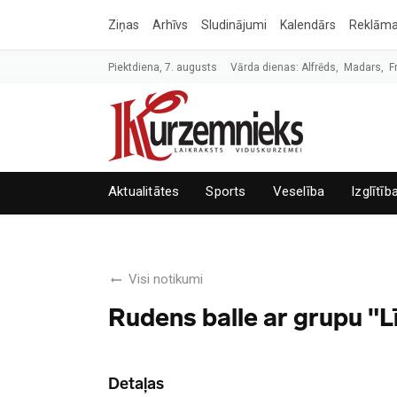
Ziņas
Arhīvs
Sludinājumi
Kalendārs
Reklām
Piektdiena, 7. augusts
Vārda dienas: Alfrēds, Madars, F
Aktualitātes
Sports
Veselība
Izglītīb
Visi notikumi
Rudens balle ar grupu "L
Detaļas