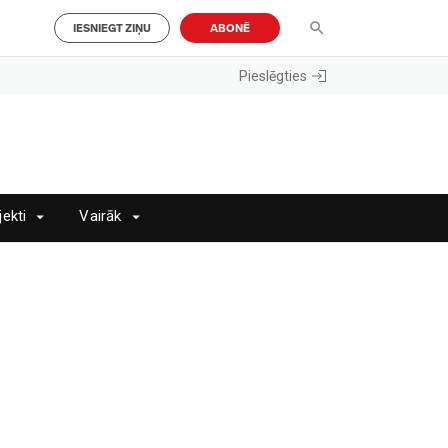
IESNIEGT ZIŅU
ABONĒ
Pieslēgties
jekti
Vairāk