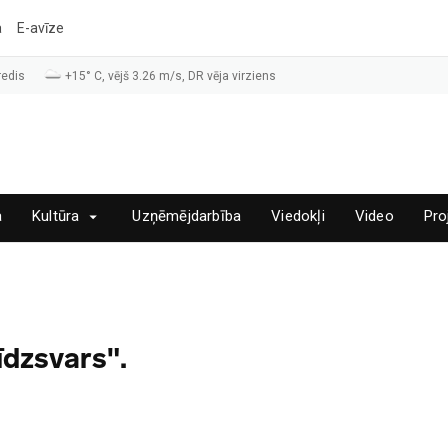
a
E-avīze
redis
+15° C, vējš 3.26 m/s, DR vēja virziens
a
Kultūra
Uzņēmējdarbība
Viedokļi
Video
Pro
īdzsvars".