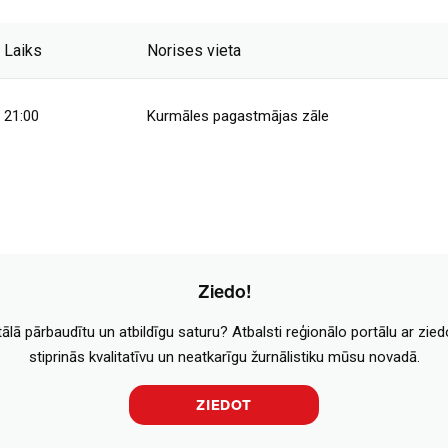
Laiks
Norises vieta
21:00
Kurmāles pagastmājas zāle
Ziedo!
tālā pārbaudītu un atbildīgu saturu? Atbalsti reģionālo portālu ar zie
stiprinās kvalitatīvu un neatkarīgu žurnālistiku mūsu novadā.
ZIEDOT