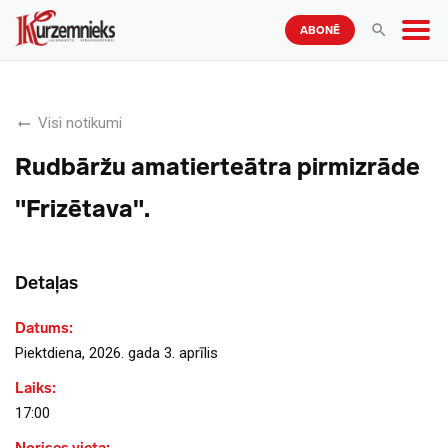
ABONĒ
Visi notikumi
Rudbāržu amatierteātra pirmizrāde
"Frizētava".
Detaļas
Datums:
Piektdiena, 2026. gada 3. aprīlis
Laiks:
17:00