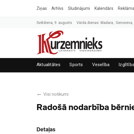
Ziņas
Arhīvs
Sludinājumi
Kalendārs
Reklām
Svētdiena, 9. augusts
Vārda dienas: Madara, Genoveva
Aktualitātes
Sports
Veselība
Izglītīb
Visi notikumi
Radošā nodarbība bērni
Detaļas