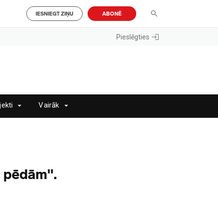
IESNIEGT ZIŅU
ABONĒ
Pieslēgties
jekti
Vairāk
a pēdām".