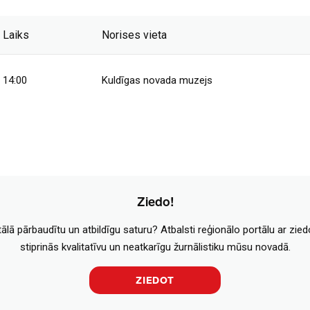
Laiks
Norises vieta
14:00
Kuldīgas novada muzejs
Ziedo!
tālā pārbaudītu un atbildīgu saturu? Atbalsti reģionālo portālu ar zie
stiprinās kvalitatīvu un neatkarīgu žurnālistiku mūsu novadā.
ZIEDOT