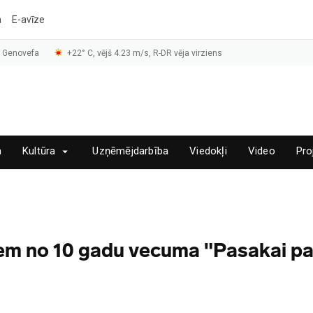
a
E-avīze
, Genovefa
+22° C, vējš 4.23 m/s, R-DR vēja virziens
a
Kultūra
Uzņēmējdarbība
Viedokļi
Video
Pro
em no 10 gadu vecuma "Pasakai p