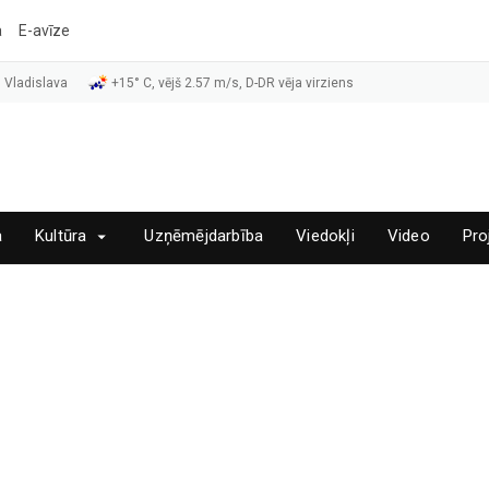
a
E-avīze
 Vladislava
+15° C, vējš 2.57 m/s, D-DR vēja virziens
a
Kultūra
Uzņēmējdarbība
Viedokļi
Video
Pro