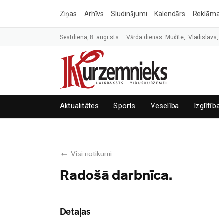
Ziņas
Arhīvs
Sludinājumi
Kalendārs
Reklām
Sestdiena, 8. augusts
Vārda dienas: Mudīte, Vladislavs,
Aktualitātes
Sports
Veselība
Izglītīb
Visi notikumi
Radošā darbnīca.
Detaļas