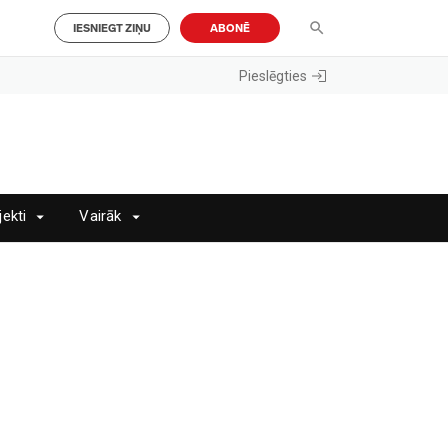
IESNIEGT ZIŅU
ABONĒ
Pieslēgties
jekti
Vairāk