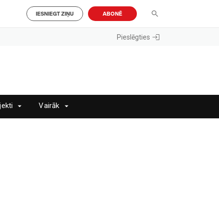
IESNIEGT ZIŅU
ABONĒ
Pieslēgties
jekti
Vairāk