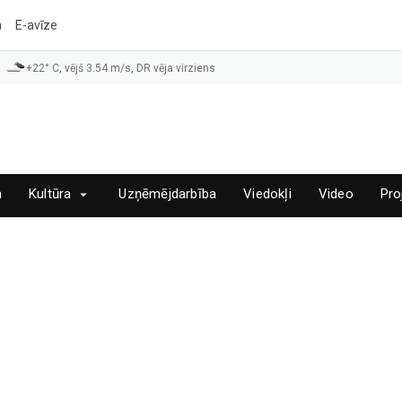
a
E-avīze
+22° C, vējš 3.54 m/s, DR vēja virziens
a
Kultūra
Uzņēmējdarbība
Viedokļi
Video
Pro