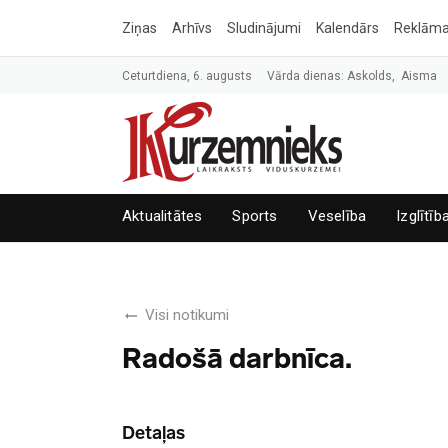
Ziņas
Arhīvs
Sludinājumi
Kalendārs
Reklām
Ceturtdiena, 6. augusts
Vārda dienas: Askolds, Aisma
Aktualitātes
Sports
Veselība
Izglītīb
Visi notikumi
Radošā darbnīca.
Detaļas