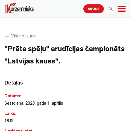
ABONĒ
Visi notikumi
"Prāta spēļu" erudīcijas čempionāts
"Latvijas kauss".
Detaļas
Datums:
Sestdiena, 2023. gada 1. aprīlis
Laiks:
18:00