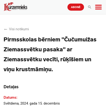
ABONĒ
Visi notikumi
Pirmsskolas bērniem "Čučumuižas
Ziemassvētku pasaka" ar
Ziemassvētku vecīti, rūķīšiem un
viņu krustmāmiņu.
Detaļas
Datums:
Svētdiena, 2024. gada 15. decembris