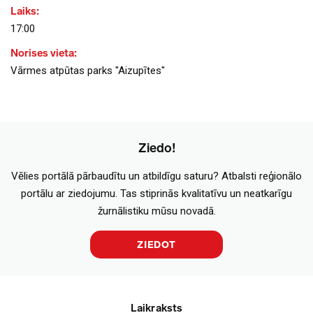
Laiks:
17:00
Norises vieta:
Vārmes atpūtas parks "Aizupītes"
Ziedo!
Vēlies portālā pārbaudītu un atbildīgu saturu? Atbalsti reģionālo
portālu ar ziedojumu. Tas stiprinās kvalitatīvu un neatkarīgu
žurnālistiku mūsu novadā.
ZIEDOT
Laikraksts