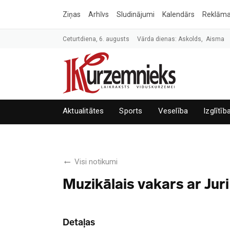
Ziņas
Arhīvs
Sludinājumi
Kalendārs
Reklām
Ceturtdiena, 6. augusts
Vārda dienas: Askolds, Aisma
Aktualitātes
Sports
Veselība
Izglītīb
Visi notikumi
Muzikālais vakars ar Juri
Detaļas