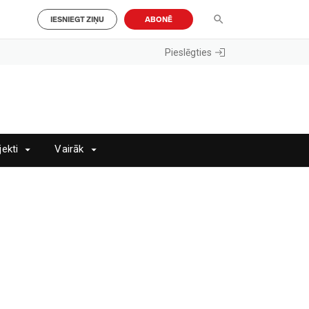
IESNIEGT ZIŅU
ABONĒ
Pieslēgties
jekti
Vairāk