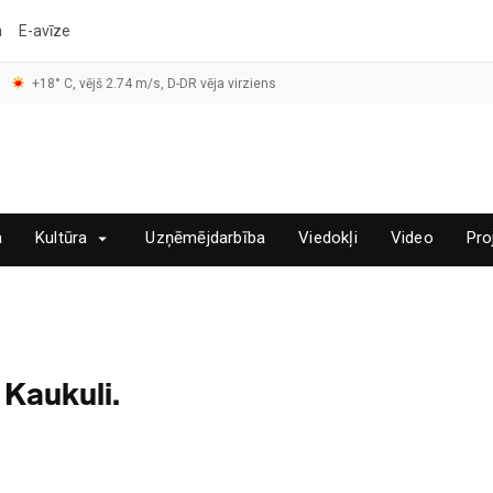
a
E-avīze
+18° C, vējš 2.74 m/s, D-DR vēja virziens
a
Kultūra
Uzņēmējdarbība
Viedokļi
Video
Pro
 Kaukuli.