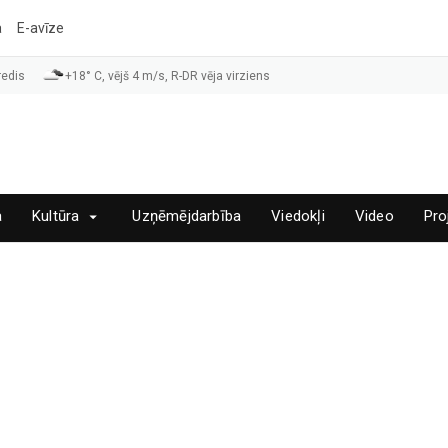
a
E-avīze
redis
+18° C, vējš 4 m/s, R-DR vēja virziens
a
Kultūra
Uzņēmējdarbība
Viedokļi
Video
Pro