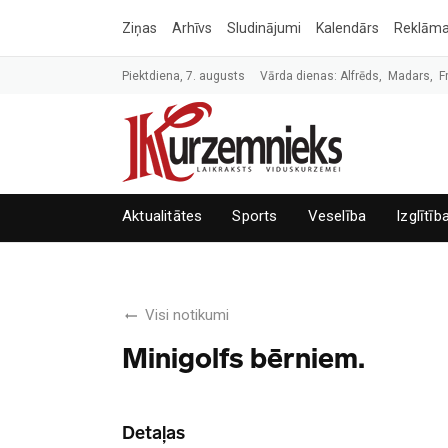
Ziņas
Arhīvs
Sludinājumi
Kalendārs
Reklām
Piektdiena, 7. augusts
Vārda dienas: Alfrēds, Madars, F
Aktualitātes
Sports
Veselība
Izglītīb
Visi notikumi
Minigolfs bērniem.
Detaļas