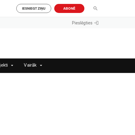
IESNIEGT ZIŅU
ABONĒ
Pieslēgties
jekti
Vairāk