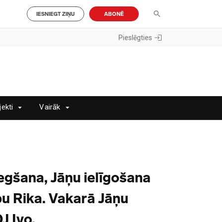
IESNIEGT ZIŅU
ABONĒ
Pieslēgties
jekti
Vairāk
egšana, Jāņu ielīgošana
pu Rika. Vakarā Jāņu
J Ivo.