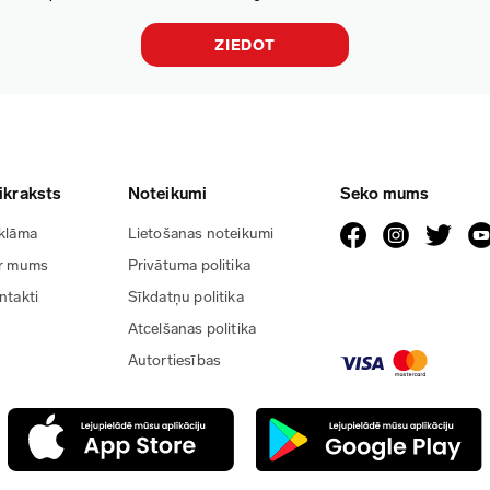
ZIEDOT
ikraksts
Noteikumi
Seko mums
klāma
Lietošanas noteikumi
r mums
Privātuma politika
ntakti
Sīkdatņu politika
Atcelšanas politika
Autortiesības