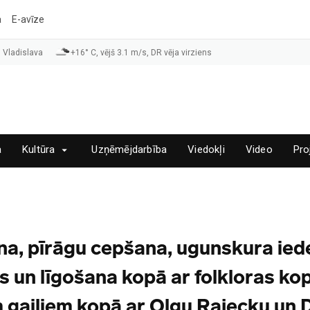
a
E-avīze
 Vladislava
+16° C, vējš 3.1 m/s, DR vēja virziens
a
Kultūra
Uzņēmējdarbība
Viedokļi
Video
Pro
ana, pīrāgu cepšana, ugunskura ied
s un līgošana kopā ar folkloras ko
m gaiļiem kopā ar Olgu Rajecku un D