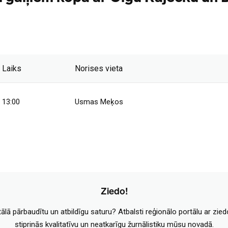
Laiks
Norises vieta
13:00
Usmas Meķos
Ziedo!
tālā pārbaudītu un atbildīgu saturu? Atbalsti reģionālo portālu ar zie
stiprinās kvalitatīvu un neatkarīgu žurnālistiku mūsu novadā.