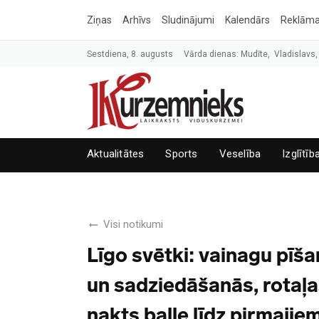
Ziņas
Arhīvs
Sludinājumi
Kalendārs
Reklām
Sestdiena, 8. augusts
Vārda dienas: Mudīte, Vladislavs,
Aktualitātes
Sports
Veselība
Izglītīb
Visi notikumi
Līgo svētki: vainagu pīš
un sadziedāšanās, rotaļa
nakts balle līdz pirmajie